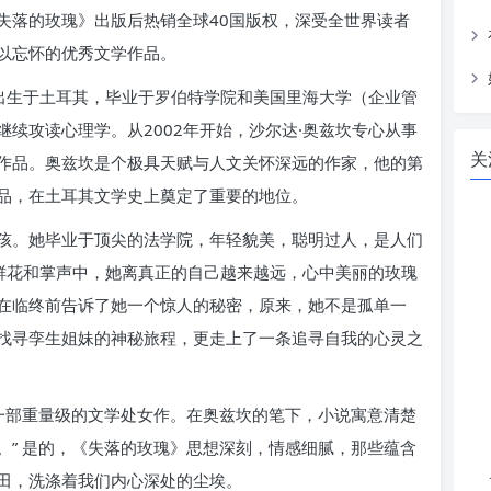
失落的玫瑰》出版后热销全球40国版权，深受全世界读者
以忘怀的优秀文学作品。
年出生于土耳其，毕业于罗伯特学院和美国里海大学（企业管
续攻读心理学。从2002年开始，沙尔达·奥兹坎专心从事
关
作品。奥兹坎是个极具天赋与人文关怀深远的作家，他的第
品，在土耳其文学史上奠定了重要的地位。
孩。她毕业于顶尖的法学院，年轻貌美，聪明过人，是人们
的鲜花和掌声中，她离真正的自己越来越远，心中美丽的玫瑰
在临终前告诉了她一个惊人的秘密，原来，她不是孤单一
找寻孪生姐妹的神秘旅程，更走上了一条追寻自我的心灵之
“一部重量级的文学处女作。在奥兹坎的笔下，小说寓意清楚
。” 是的，《失落的玫瑰》思想深刻，情感细腻，那些蕴含
田，洗涤着我们内心深处的尘埃。