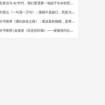
在算法与 AI 时代，我们更需要一场始于生存的哲学觉醒——读金观涛《我的哲学探索》
刘震云《一句顶一万句》：孤独不是缺口，而是与自己相遇的入口
好书推荐《通往奴役之路》：最温柔的枷锁，是替你做决定的善意
好书推荐|金观涛《历史的巨镜》——探索现代社会的起源