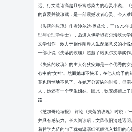
远、行文造诣高超且极富感染力的心灵小说。《
的喜爱并被珍藏，是一部震撼读者心灵、令人难
《失落的玫瑰》作者沙尔达·奥兹坎，于1975
理与心理学学士），后进入伊斯坦布尔海峡大学继
文学创作，致力于创作阐释人生深层意义的小说
一部小说《失落的玫瑰》超越了诺贝尔文学奖作
《失落的玫瑰》的主人公狄安娜是一个优秀的女
心中的“女神”。然而她却不快乐，在他人给予
花也悄悄地不见了。在她万分苦恼的时候，母亲
人，她还有一个孪生姐妹。因此，狄安娜踏上了
路……
《芝加哥论坛报》 评论《失落的玫瑰》时说：
并具有感染力。长久阅读后，文风依旧清楚透明
着哲学光茫的句子犹如潺潺细流般流入我们的心