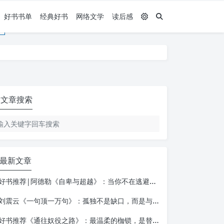
好书书单
经典好书
网络文学
读后感
文章搜索
最新文章
好书推荐|阿德勒《自卑与超越》：当你不在逃避自己，一切才真正的开始
刘震云《一句顶一万句》：孤独不是缺口，而是与自己相遇的入口
好书推荐《通往奴役之路》：最温柔的枷锁，是替你做决定的善意