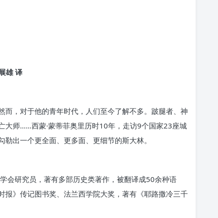
展雄 译
然而，对于他的青年时代，人们至今了解不多。跛腿者、神
大师……西蒙·蒙蒂菲奥里历时10年，走访9个国家23座城
勾勒出一个更全面、更多面、更细节的斯大林。
学学会研究员，著有多部历史类著作，被翻译成50余种语
时报》传记图书奖、法兰西学院大奖，著有《耶路撒冷三千