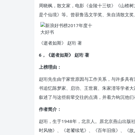
周晓枫，散文家，电影《金陵十三钗》《山楂树
是个仙境》等。曾获鲁迅文学奖、朱自清散文奖
《逝者如斯》 赵珩 著
6，《逝者如斯》 赵珩 著
上榜理由：
赵珩先生由于家世原因与工作关系，与许多具有
书追忆陈梦家、启功、王世襄、朱家溍等学者大
叙述了与这些前辈交往的点滴，并着力钩沉他们
作者简介：
赵珩，生于1948年，北京人。原北京燕山出版
时风物》、《老饕续笔》、《百年旧痕》、《故