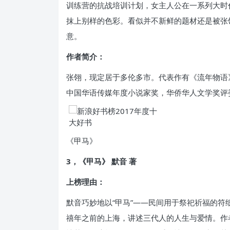
训练营的抗战培训计划，女主人公在一系列大时
抹上别样的色彩。看似并不新鲜的题材还是被张
意。
作者简介：
张翎，现定居于多伦多市。代表作有《流年物语
中国华语传媒年度小说家奖，华侨华人文学奖评
《甲马》
3，《甲马》 默音 著
上榜理由：
默音巧妙地以“甲马”——民间用于祭祀祈福的
禧年之前的上海，讲述三代人的人生与爱情。作