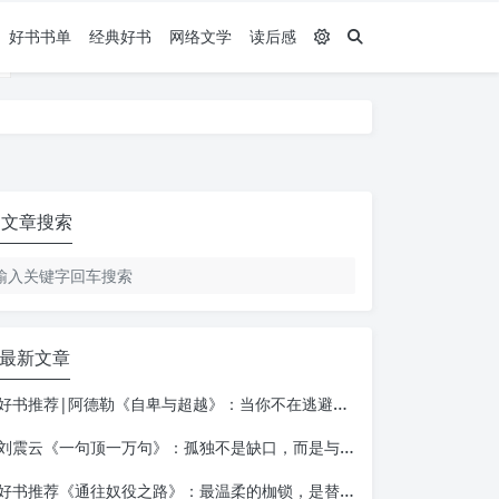
好书书单
经典好书
网络文学
读后感
文章搜索
最新文章
好书推荐|阿德勒《自卑与超越》：当你不在逃避自己，一切才真正的开始
刘震云《一句顶一万句》：孤独不是缺口，而是与自己相遇的入口
好书推荐《通往奴役之路》：最温柔的枷锁，是替你做决定的善意