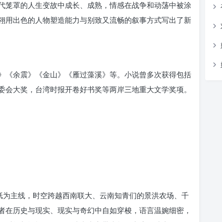
代笼罩的人生变故中成长、成熟，情感在战争和动荡中被涂
翎用出色的人物塑造能力与别致又流畅的叙事方式写出了新
》《余震》《金山》《雁过藻溪》等。小说曾多次获得包括
委会大奖，台湾时报开卷好书奖等两岸三地重大文学奖项。
符纸为主线，时空跨越西南联大、云南知青们的景洪农场、千
者在历史与现实、现实与奇幻中自如穿梭，语言温婉细密，