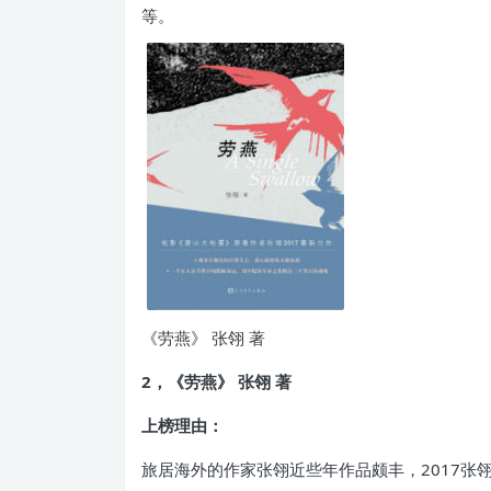
等。
《劳燕》 张翎 著
2，《劳燕》 张翎 著
上榜理由：
旅居海外的作家张翎近些年作品颇丰，2017张