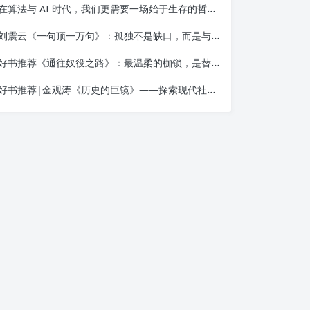
在算法与 AI 时代，我们更需要一场始于生存的哲学觉醒——读金观涛《我的哲学探索》
刘震云《一句顶一万句》：孤独不是缺口，而是与自己相遇的入口
好书推荐《通往奴役之路》：最温柔的枷锁，是替你做决定的善意
好书推荐|金观涛《历史的巨镜》——探索现代社会的起源