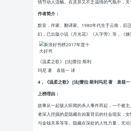
情节动人流畅。在灵异又不乏温情的气氛中，关
作者简介：
默音，作家、翻译家。1980年代生于云南，后
幻，已出版小说《月光花》《人字旁》等，《姨婆
《温柔之歌》 [法]蕾拉·斯利
玛尼 著 袁筱一 译
4，《温柔之歌》 [法]蕾拉·斯利玛尼 著 袁筱一
上榜理由：
故事从一起骇人听闻的杀人事件而起，一个被主
者深入挖掘的是隐藏在凶案背后的社会现实：女
与金钱关系等等。隐藏在深处的人性力量，无论