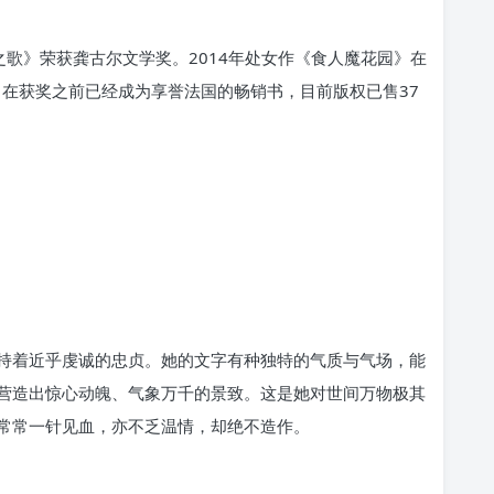
之歌》荣获龚古尔文学奖。2014年处女作《食人魔花园》在
》在获奖之前已经成为享誉法国的畅销书，目前版权已售37
持着近乎虔诚的忠贞。她的文字有种独特的气质与气场，能
营造出惊心动魄、气象万千的景致。这是她对世间万物极其
常常一针见血，亦不乏温情，却绝不造作。