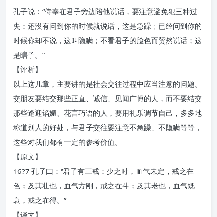
孔子说：“侍奉在君子旁边陪他说话，要注意避免犯三种过
失：还没有问到你的时候就说话，这是急躁；已经问到你的
时候你却不说，这叫隐瞒；不看君子的脸色而贸然说话；这
是瞎子。”
【评析】
以上这几章，主要讲的是社会交往过程中应当注意的问题。
交朋友要结交那些正直、诚信、见闻广博的人，而不要结交
那些逢迎谄媚、花言巧语的人，要用礼乐调节自己，多多地
称道别人的好处，与君子交往要注意不急躁、不隐瞒等等，
这些对我们都有一定的参考价值。
【原文】
16?7 孔子曰：“君子有三戒：少之时，血气未定，戒之在
色；及其壮也，血气方刚，戒之在斗；及其老也，血气既
衰，戒之在得。”
【译文】