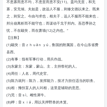
不患寡而患不均，不患贫而患不安(11)。盖均无贫，和无
寡，安无倾。夫如是，故远人不服，则修文德以来之。既来
之，则安之。今由与求也，相夫子，远人不服而不能来也，
邦分崩离析而不能守也；而谋动干戈于邦内。吾恐季孙之
忧，不在颛臾，而在萧墙(12)之内也。”
【注释】
(1)颛臾：音ｚｈｕāｎ ｙú，鲁国的附属国，在今山东省费
县西。
(2)有事：指有军事行动，用兵作战。
(3)东蒙主：东蒙，蒙山。主，主持祭祀的人。
(4)周任：人名，周代史官。
(5)陈力就列：陈力，发挥能力，按才力担任适当的职务。
(6)相：搀扶盲人的人叫相，这里是辅助的意思。
(7)兕：音ｓì。雌性犀牛。
(8)柙：音ｘｉá，用以关押野兽的木笼。