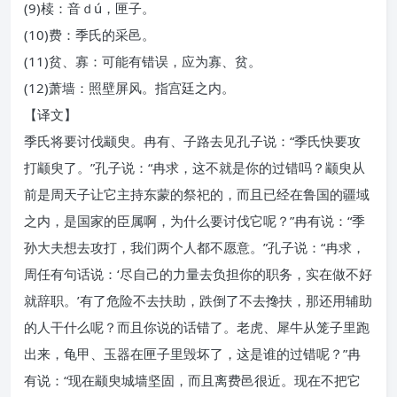
(9)椟：音ｄú，匣子。
(10)费：季氏的采邑。
(11)贫、寡：可能有错误，应为寡、贫。
(12)萧墙：照壁屏风。指宫廷之内。
【译文】
季氏将要讨伐颛臾。冉有、子路去见孔子说：“季氏快要攻
打颛臾了。”孔子说：“冉求，这不就是你的过错吗？颛臾从
前是周天子让它主持东蒙的祭祀的，而且已经在鲁国的疆域
之内，是国家的臣属啊，为什么要讨伐它呢？”冉有说：“季
孙大夫想去攻打，我们两个人都不愿意。”孔子说：“冉求，
周任有句话说：‘尽自己的力量去负担你的职务，实在做不好
就辞职。’有了危险不去扶助，跌倒了不去搀扶，那还用辅助
的人干什么呢？而且你说的话错了。老虎、犀牛从笼子里跑
出来，龟甲、玉器在匣子里毁坏了，这是谁的过错呢？”冉
有说：“现在颛臾城墙坚固，而且离费邑很近。现在不把它