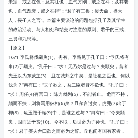
未定，戒之在色；及其壮也，血气方刚，戒之在斗；及其老
也，血气既衰，戒之在得”；“君子有三畏：畏天命，畏大
人，畏圣人之言”。本篇主要谈论的问题包括孔子及其学生
的政治活动、与人相处和结交时注意的原则、君子的三戒、
三畏和九思等。
【原文】
16?1 季氏将伐颛臾(1)。冉有、季路见于孔子曰：“季氏将有
事(2)于颛臾。”孔子曰：“求！无乃尔是过与？夫颛臾，昔者
先王以为东蒙主(3)，且在城邦之中矣，是社稷之臣也。何以
伐为？”冉有曰：“夫子欲之，吾二臣者皆不欲也。”孔子曰：
“求！周任(4)有言曰：‘陈力就列(5)，不能者止。’危而不持，
颠而不扶，则将焉用彼相(6)矣？且尔言过矣，虎兕(7)出于
柙(8)，龟玉毁于椟(9)中，是谁之过与？”冉有曰：“今夫颛
臾，固而近于费(10)。今不取，后世必为子孙忧。”孔子曰：
“求！君子疾夫舍曰欲之而必为之辞。丘也闻有国有家者，