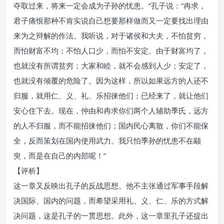
夺取过来，将来一定会成为子孙的忧患。”孔子说：“冉求，
君子痛恨那种不肯实说自己想要那样做而又一定要找出理由
来为之辩解的作法。我听说，对于诸侯和大夫，不怕贫穷，
而怕财富不均；不怕人口少，而怕不安定。由于财富均了，
也就没有所谓贫穷；大家和睦，就不会感到人少；安定了，
也就没有倾覆的危险了。因为这样，所以如果远方的人还不
归服，就用仁、义、礼、乐招徕他们；已经来了，就让他们
安心住下去。现在，仲由和冉求你们两个人辅助季氏，远方
的人不归服，而不能招徕他们；国内民心离散，你们不能保
全，反而策划在国内使用武力。我只怕季孙的忧患不在颛
臾，而是在自己的内部呢！”
【评析】
这一章又反映出孔子的反战思想。他不主张通过军事手段解
决国际、国内的问题，而希望采用礼、义、仁、乐的方式解
决问题，这是孔子的一贯思想。此外，这一章里孔子还提出