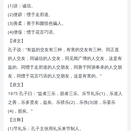
(1)谅：诚信。
(2)便辟：惯于走邪道。
(3)善柔：善于和颜悦色骗人。
(4)便侫：惯于花言巧语。
【译文】
孔子说：“有益的交友有三种，有害的交友有三种。同正直
的人交友，同诚信的人交友，同见闻广博的人交友，这是有
益的。同惯于走邪道的人交朋友，同善于阿谀奉承的人交朋
友，同惯于花言巧语的人交朋友，这是有害的。”
【原文】
16?5 孔子曰：“益者三乐，损者三乐。乐节礼乐(1)，乐道人
之善，乐多贤友，益矣。乐骄乐(2)，乐佚(3)游，乐晏乐
(4)，损矣。”
【注释】
(1)节礼乐：孔子主张用礼乐来节制人。