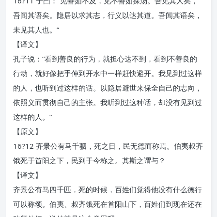
16?11 子曰：“见善如不及，见不善如探汤。吾见其人矣，
吾闻其语矣。隐居以求其志，行义以达其道。吾闻其语矣，
未见其人也。”
【译文】
孔子说：“看到善良的行为，就担心达不到，看到不善良的
行动，就好像把手伸到开水中一样赶快避开。我见到过这样
的人，也听到过这样的话。以隐居避世来保全自己的志向，
依照义而贯彻自己的主张。我听到过这种话，却没有见到过
这样的人。”
【原文】
16?12 齐景公有马千驷，死之日，民无德而称焉。伯夷叔齐
饿死于首阳之下，民到于今称之。其斯之谓与？
【译文】
齐景公有马四千匹，死的时候，百姓们觉得他没有什么德行
可以称颂。伯夷、叔齐饿死在首阳山下，百姓们到现在还在