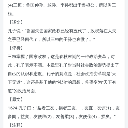
(4)三桓：鲁国伸孙、叔孙、季孙都出于鲁桓公，所以叫三
桓。
【译文】
孔子说：“鲁国失去国家政权已经有五代了，政权落在大夫
之手已经四代了，所以三桓的子孙也衰微了。”
【评析】
三桓掌握了国家政权，这是春秋末期的一种政治变革，对
此，孔子表示不满。本章里孔子对当时社会政治形势提出了
自己的认识和态度。孔子的观点是，社会政治变革就是“天
下无道”，这还是基于他的“礼治”的思想，希望变为“天下有
道”的政治局面。
【原文】
16?4 孔子曰：“益者三友，损者三友。，友直，友谅(1)，友
多闻，益矣。友便辟(2)，友善柔(3)，友便侫(4)，损矣。”
【注释】