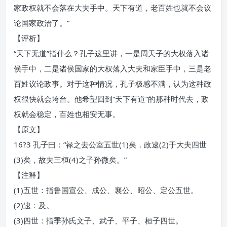
家政权就不会落在大夫手中。天下有道，老百姓也就不会议
论国家政治了。”
【评析】
“天下无道”指什么？孔子这里讲，一是周天子的大权落入诸
侯手中，二是诸侯国家的大权落入大夫和家臣手中，三是老
百姓议论政事。对于这种情况，孔子极感不满，认为这种政
权很快就会垮台。他希望回到“天下有道”的那种时代去，政
权就会稳定，百姓也相安无事。
【原文】
16?3 孔子曰：“禄之去公室五世(1)矣，政逮(2)于大夫四世
(3)矣，故夫三桓(4)之子孙微矣。”
【注释】
(1)五世：指鲁国宣公、成公、襄公、昭公、定公五世。
(2)逮：及。
(3)四世：指季孙氏文子、武子、平子、桓子四世。