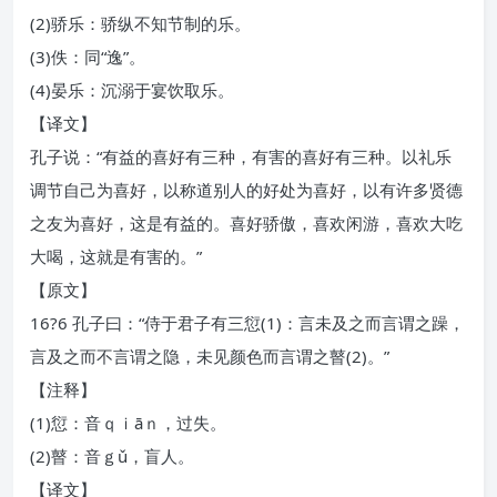
(2)骄乐：骄纵不知节制的乐。
(3)佚：同“逸”。
(4)晏乐：沉溺于宴饮取乐。
【译文】
孔子说：“有益的喜好有三种，有害的喜好有三种。以礼乐
调节自己为喜好，以称道别人的好处为喜好，以有许多贤德
之友为喜好，这是有益的。喜好骄傲，喜欢闲游，喜欢大吃
大喝，这就是有害的。”
【原文】
16?6 孔子曰：“侍于君子有三愆(1)：言未及之而言谓之躁，
言及之而不言谓之隐，未见颜色而言谓之瞽(2)。”
【注释】
(1)愆：音ｑｉāｎ，过失。
(2)瞽：音ｇǔ，盲人。
【译文】