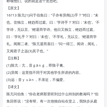
称颂他们。说的就是这个意思吧。
【原文】
16?13 陈亢(1)问于伯鱼曰：“子亦有异闻(2)乎？”对曰：“未
也。尝独立，鲤趋而过庭。曰：‘学诗乎？’对曰：‘未也’。‘不
学诗，无以言。’鲤退而学诗。他日又独立，鲤趋而过庭。
曰：‘学礼乎？’对曰：‘未也’。‘不学礼，无以立。’鲤退而学
礼。闻斯二者。”陈亢退而喜曰：“问一得三。闻诗，闻礼，
又闻君子之远(3)其子也。”
【注释】
(1)陈亢：亢，音ｇāｎｇ，即陈子禽。
(2)异闻：这里指不同于对其他学生所讲的内容。
(3)远：音ｙｕàｎ，不亲近，不偏爱。
【译文】
陈亢问伯鱼：“你在老师那里听到过什么特别的教诲吗？”伯
鱼回答说：“没有呀。有一次他独自站在堂上，我快步从庭