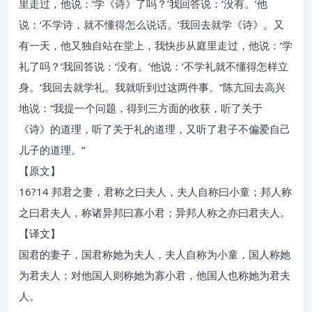
里走过，他说：‘学《诗》了吗？’我回答说：‘没有。’他
说：‘不学诗，就不懂得怎么说话。’我回去就学《诗》。又
有一天，他又独自站在堂上，我快步从庭里走过，他说：‘学
礼了吗？’我回答说：‘没有。’他说：‘不学礼就不懂得怎样立
身。’我回去就学礼。我就听到过这两件事。”陈亢回去高兴
地说：“我提一个问题，得到三方面的收获，听了关于
《诗》的道理，听了关于礼的道理，又听了君子不偏爱自己
儿子的道理。”
【原文】
16?14 邦君之妻，君称之曰夫人，夫人自称曰小童；邦人称
之曰君夫人，称诸异邦曰寡小君；异邦人称之亦曰君夫人。
【译文】
国君的妻子，国君称她为夫人，夫人自称为小童，国人称她
为君夫人；对他国人则称她为寡小君，他国人也称她为君夫
人。