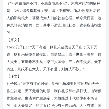
了“不患贫而患不均，不患寡而患不安”。朱熹对此句的解释
是：“均，谓各得其分；安，谓上下相安。”这种思想对后代
人的影响很大，甚至成为人们的社会心理。就今天而言，这
种思想有消极的一面，基本不适宜现代社会，这是应该指出
的。
【原文】
16?2 孔子曰：“天下有道，则礼乐征伐自天子出；天下无
道，则礼乐征伐自诸侯出。自诸侯出，盖十世希不失矣；自
大夫出，五世希不失矣；陪臣执国命，三世希不失矣。天下
有道，则政不在大夫。天下有道，则庶人不议。”
【译文】
孔子说：“天下有道的时候，制作礼乐和出兵打仗都由天子
作主决定；天下无道的时候，制作礼乐和出兵打仗，由诸侯
作主决定。由诸侯作主决定，大概经过十代很少有不垮台
的；由大夫决定，经过五代很少有不垮台的。天下有道，国