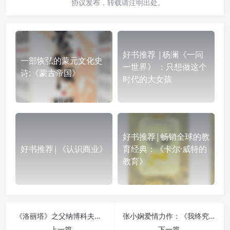
协议发布，转载请注明出处。
好书推荐 |杨澜《一问
一部恢弘的蒙元文化史
一世界》 ：只想做这个
诗:《蒙古帝国》
时代的大女孩
好书推荐|畅销全球的教
好书推荐|《认识商业》
育经典：《卡尔·威特的
教育》
《洛丽塔》之父纳博科夫诗意作品:《爱达或爱欲》
张小娴爱情力作：《我终究是爱你的》
上一篇
下一篇