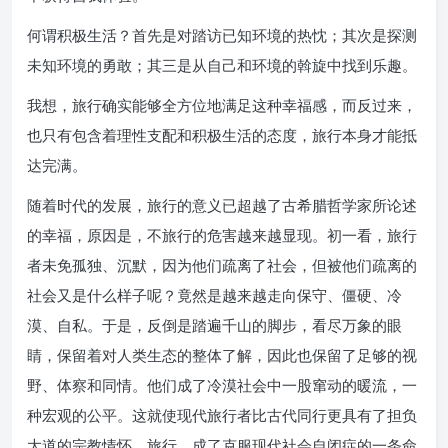
何谓积极生活？首先是对踏访已知环境的热忱；其次是探测
未知环境的勇敢；其三是从自己和环境的斡旋中找到乐趣。
我想，旅行确实能够全方位地满足这种幸福感，而反过来，
也只有包含着理性支配和积极生活的态度，旅行本身才能抵
达完满。
随着时代的发展，旅行的意义已超越了古希腊哲学家所论述
的幸福，原因是，不旅行的危害越来越显现。初一看，旅行
者未免孤独、沉默，因为他们疏离了社会，但被他们疏离的
社会又是什么样子呢？竟然是越来越走向保守、僵硬、冷
漠、自私。于是，反倒是踏遍千山的脚步，看尽万象的眼
睛，保留着对人类生态的整体了解，因此也保留了足够的视
野、体察和同情。他们成了冷漠社会中一股窜动的暖流，一
种宏观的公平。这就使现代旅行者比古代同行更具有了担负
大道的宗教情怀。旅行，成了克服现代社会自闭症的一条命