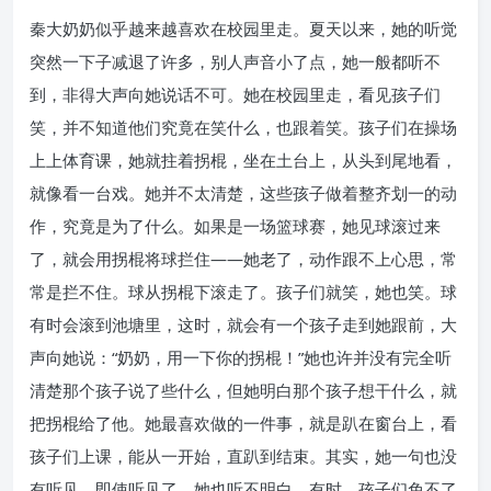
秦大奶奶似乎越来越喜欢在校园里走。夏天以来，她的听觉
突然一下子减退了许多，别人声音小了点，她一般都听不
到，非得大声向她说话不可。她在校园里走，看见孩子们
笑，并不知道他们究竟在笑什么，也跟着笑。孩子们在操场
上上体育课，她就拄着拐棍，坐在土台上，从头到尾地看，
就像看一台戏。她并不太清楚，这些孩子做着整齐划一的动
作，究竟是为了什么。如果是一场篮球赛，她见球滚过来
了，就会用拐棍将球拦住——她老了，动作跟不上心思，常
常是拦不住。球从拐棍下滚走了。孩子们就笑，她也笑。球
有时会滚到池塘里，这时，就会有一个孩子走到她跟前，大
声向她说：“奶奶，用一下你的拐棍！”她也许并没有完全听
清楚那个孩子说了些什么，但她明白那个孩子想干什么，就
把拐棍给了他。她最喜欢做的一件事，就是趴在窗台上，看
孩子们上课，能从一开始，直趴到结束。其实，她一句也没
有听见。即使听见了，她也听不明白。有时，孩子们免不了