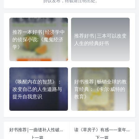
协议发布，转载请注明出处。
推荐一本好书|经济学中
推荐好书|三本可以改变
的侦探小说:《魔鬼经济
人生的经典好书
学》
《唤醒内在的智慧》：
好书推荐|畅销全球的教
改变自己的人生道路与
育经典：《卡尔·威特的
提升自我意识
教育》
好书推荐|一曲缝补人性破裂的慈悲篇章：《幸存者回忆录》
读《草房子》有感——童年……
上一篇
下一篇