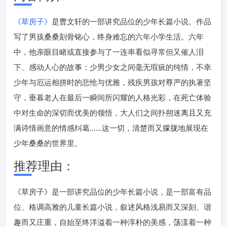
《草房子》
是曹文轩的一部讲究品位的少年长篇小说。作品
写了男孩桑桑刻骨铭心，终身难忘的六年小学生活。六年
中，他亲眼目睹或直接参与了一连串看似寻常但又催人泪
下、感动人心的故事：少男少女之间毫无瑕疵的纯情，不幸
少年与厄运相拼时的悲怆与优雅，残疾男孩对尊严的执著坚
守，垂暮老人在最后一瞬间所闪耀的人格光彩，在死亡体验
中对生命的深切而优美的领悟，大人们之间扑朔迷离且又充
满诗情画意的情感纠葛……这一切，清楚而又朦胧地展现在
少年桑桑的世界里。
推荐理由：
《草房子》是一部讲究品位的少年长篇小说，是一部富有品
位、格调高雅的儿童长篇小说，叙述风格浅易而又深刻、谐
趣而又庄重，自始至终洋溢着一种淳朴的美感，荡漾着一种