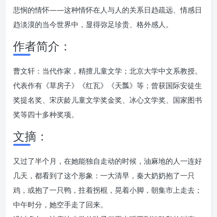
悲悯的情怀——这种情怀在人与人的关系日趋疏远、情感日
趋淡漠的当今世界中，显得弥足珍贵、格外感人。
作者简介：
曹文轩：当代作家，精擅儿童文学；北京大学中文系教授。
代表作有《草房子》《红瓦》《天瓢》等；曾获国际安徒生
奖提名奖、宋庆龄儿童文学奖金奖、冰心文学奖、国家图书
奖等四十多种奖项。
文摘：
又过了半个月，在她能独自走动的时候，油麻地的人一连好
几天，都看到了这个形象：一大清早，秦大奶奶抱了一只
鸡，或抱了一只鸭，拄着拐棍，晃着小脚，朝集市上走去；
中午时分，她空手走了回来。