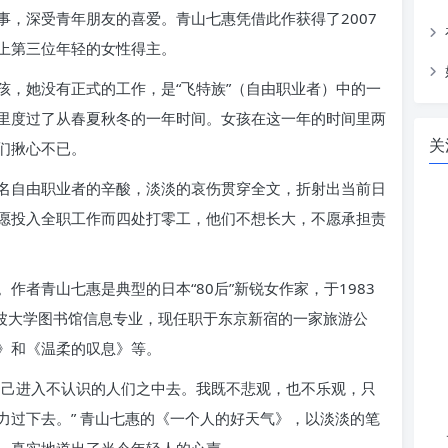
，深受青年朋友的喜爱。青山七惠凭借此作获得了2007
上第三位年轻的女性得主。
孩，她没有正式的工作，是“飞特族”（自由职业者）中的一
里度过了从春夏秋冬的一年时间。女孩在这一年的时间里两
关
们揪心不已。
名自由职业者的辛酸，淡淡的哀伤贯穿全文，折射出当前日
愿投入全职工作而四处打零工，他们不想长大，不愿承担责
作者青山七惠是典型的日本“80后”新锐女作家，于1983
筑波大学图书馆信息专业，现任职于东京新宿的一家旅游公
》和《温柔的叹息》等。
自己进入不认识的人们之中去。我既不悲观，也不乐观，只
力过下去。” 青山七惠的《一个人的好天气》，以淡淡的笔