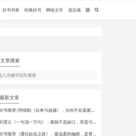
好书书单
经典好书
网络文学
读后感
文章搜索
最新文章
好书推荐|阿德勒《自卑与超越》：当你不在逃避自己，一切才真正的开始
刘震云《一句顶一万句》：孤独不是缺口，而是与自己相遇的入口
好书推荐《通往奴役之路》：最温柔的枷锁，是替你做决定的善意