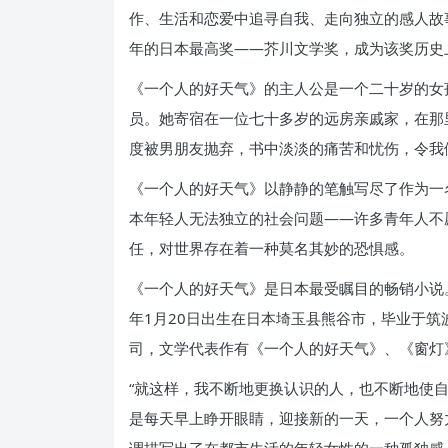
作、生活和恋爱中追寻自我、走向独立的感人故事
年的日本最高奖——芥川文学奖，成为该奖历史
《一个人的好天气》的主人公是一个二十岁的女
员。她寄宿在一位七十多岁的远房亲戚家，在那
度被男朋友抛弃，书中淡淡的痛苦和忧伤，令我
《一个人的好天气》以静静的笔触写尽了作为一
本年轻人无法独立的社会问题——许多青年人不
任，对世界存在着一种莫名其妙的恐惧感。
《一个人的好天气》是日本最受瞩目的畅销小说。
年1月20日出生在日本埼玉县熊谷市，毕业于
司，文学代表作有《一个人的好天气》、《窗灯
“就这样，我不断地更换认识的人，也不断地使
是每天早上睁开眼睛，迎接新的一天，一个人努