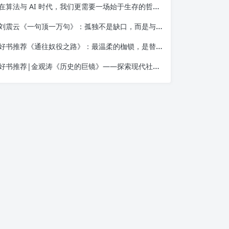
在算法与 AI 时代，我们更需要一场始于生存的哲学觉醒——读金观涛《我的哲学探索》
刘震云《一句顶一万句》：孤独不是缺口，而是与自己相遇的入口
好书推荐《通往奴役之路》：最温柔的枷锁，是替你做决定的善意
好书推荐|金观涛《历史的巨镜》——探索现代社会的起源