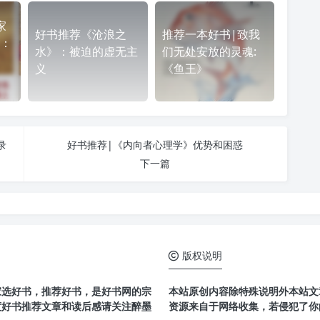
家
好书推荐《沧浪之
推荐一本好书|致我
：
水》：被迫的虚无主
们无处安放的灵魂:
义
《鱼王》
录
好书推荐|《内向者心理学》优势和困惑
下一篇
版权说明
家选好书，推荐好书，是好书网的宗
本站原创内容除特殊说明外本站文章
度好书推荐文章和读后感请关注醉墨
资源来自于网络收集，若侵犯了你