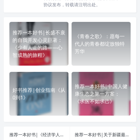
协议发布，转载请注明出处。
推荐一本好书|长盛不衰
《青春之歌》：愿每一
的自我开发心灵巨著：
代人的青春都绽放独特
《少有人走的路——心
芳华
智成熟的旅程》
推荐一本好书|中国人健
好书推荐|创业指南《从
康生态之第一方案：
0到1》
《求医不如求己》
推荐一本好书|《经济学人》2013年度十大好书 (历史类)
推荐一本好书|关于新疆最纯朴的文字：《阿勒泰的角落》