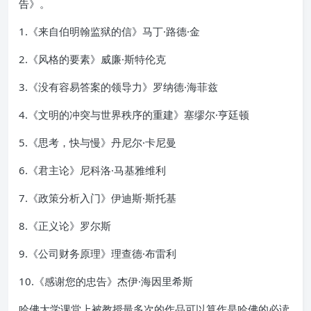
告》。
1.《来自伯明翰监狱的信》马丁·路德·金
2.《风格的要素》威廉·斯特伦克
3.《没有容易答案的领导力》罗纳德·海菲兹
4.《文明的冲突与世界秩序的重建》塞缪尔·亨廷顿
5.《思考，快与慢》丹尼尔·卡尼曼
6.《君主论》尼科洛·马基雅维利
7.《政策分析入门》伊迪斯·斯托基
8.《正义论》罗尔斯
9.《公司财务原理》理查德·布雷利
10.《感谢您的忠告》杰伊·海因里希斯
哈佛大学课堂上被教授最多次的作品可以算作是哈佛的必读