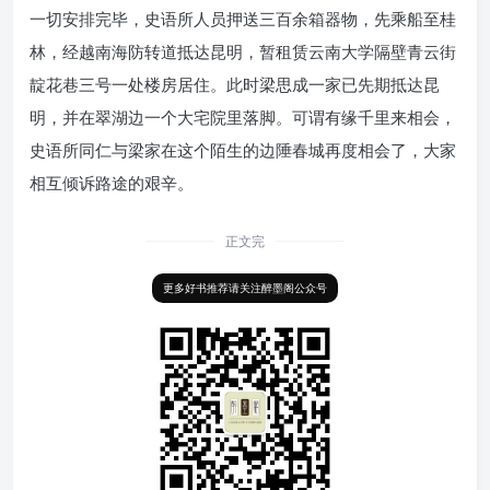
一切安排完毕，史语所人员押送三百余箱器物，先乘船至桂
林，经越南海防转道抵达昆明，暂租赁云南大学隔壁青云街
靛花巷三号一处楼房居住。此时梁思成一家已先期抵达昆
明，并在翠湖边一个大宅院里落脚。可谓有缘千里来相会，
史语所同仁与梁家在这个陌生的边陲春城再度相会了，大家
相互倾诉路途的艰辛。
正文完
更多好书推荐请关注醉墨阁公众号