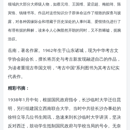
领域的大部分大师级人物，如蔡元培、王国维、梁启超、梅贻琦、陈
寅恪、钱锺书等。作品对这些知识分子群体命运作了细致的探查与披
露，对各种因缘际会和埋藏于历史深处的人事纠葛、爱恨情仇进行了
有理有据的释解，读来令人心胸豁然开朗的同时，又不胜唏嘘，扼腕
浩叹。
岳南，著名作家。1962年生于山东诸城，现为中华考古文
学协会副会长，擅长将历史与考古新发现融进自己的作品，
为读者重现古帝国文明，“考古中国”系列图书为其考古纪实
代表作。
精彩书摘：
1938年1月中旬，根据国民政府指令，长沙临时大学迁往昆
明，另行组建国立西南联合大学。当时中共驻长沙办事处的
徐特立等几位书生闻讯，急速来到长沙临时大学讲演，坚决
反对西迁，鼓动学生抵制国民政府与学校当局的号令。无奈