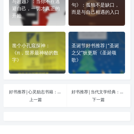
与超越》：当你不在逃
句》：孤独不是缺口，
避自己，一切才真正的
而是与自己相遇的入口
开始
凿个小孔窥探神：
圣诞节好书推荐|“圣诞
《π，世界最神秘的数
之父”狄更斯《圣诞颂
字》
歌》
好书推荐|心灵励志书籍：《在心灵牧场上放逐》
好书推荐|当代文学经典：《牧羊少年奇幻之旅》
上一篇
下一篇