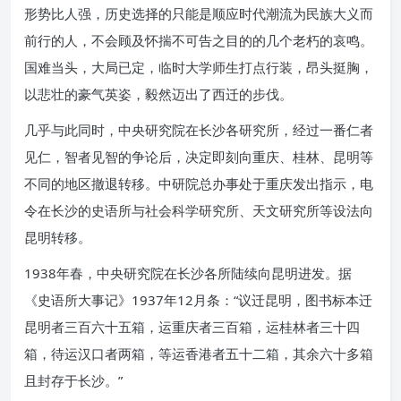
形势比人强，历史选择的只能是顺应时代潮流为民族大义而
前行的人，不会顾及怀揣不可告之目的的几个老朽的哀鸣。
国难当头，大局已定，临时大学师生打点行装，昂头挺胸，
以悲壮的豪气英姿，毅然迈出了西迁的步伐。
几乎与此同时，中央研究院在长沙各研究所，经过一番仁者
见仁，智者见智的争论后，决定即刻向重庆、桂林、昆明等
不同的地区撤退转移。中研院总办事处于重庆发出指示，电
令在长沙的史语所与社会科学研究所、天文研究所等设法向
昆明转移。
1938年春，中央研究院在长沙各所陆续向昆明进发。据
《史语所大事记》1937年12月条：“议迁昆明，图书标本迁
昆明者三百六十五箱，运重庆者三百箱，运桂林者三十四
箱，待运汉口者两箱，等运香港者五十二箱，其余六十多箱
且封存于长沙。”