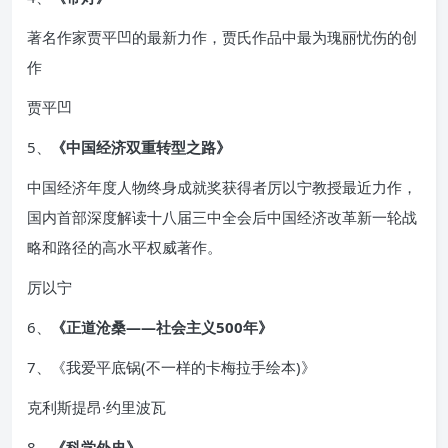
著名作家贾平凹的最新力作，贾氏作品中最为瑰丽忧伤的创
作
贾平凹
5、
《中国经济双重转型之路》
中国经济年度人物终身成就奖获得者厉以宁教授最近力作，
国内首部深度解读十八届三中全会后中国经济改革新一轮战
略和路径的高水平权威著作。
厉以宁
6、
《正道沧桑——社会主义500年》
7、《我爱平底锅(不一样的卡梅拉手绘本)》
克利斯提昂·约里波瓦
8、
《科学外史》