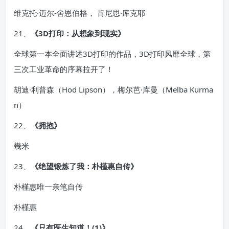
维克托·迈尔-舍恩伯格， 肯尼思·库克耶
21、
《3D打印：从想象到现实》
全球第一本全面讲述3D打印的作品，3D打印风靡全球，第
三次工业革命的序幕拉开了！
胡迪·利普森（Hod Lipson），梅尔芭·库曼（Melba Kurma
n）
22、
《拥抱》
幾米
23、
《绝望锻炼了我：朴槿惠自传》
朴槿惠唯一亲笔自传
朴槿惠
24、
《只有医生知道！(1)》