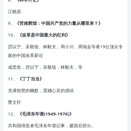
江晓原
9、
《苦难辉煌：中国共产党的力量从哪里来？》
10、
《改革是中国最大的红利》
厉以宁、吴敬琏、林毅夫、周小川、周瑞金等著19位顶尖专
家的中国改革新论
成思危，厉以宁，吴敬琏，林毅夫，等
11、
《丁丁当当》
充满智慧的幽默，震撼心灵的感动
曹文轩
12、
《毛泽东年谱(1949-1976)》
共和国缔造者毛泽东年谱记事，建国后部分。