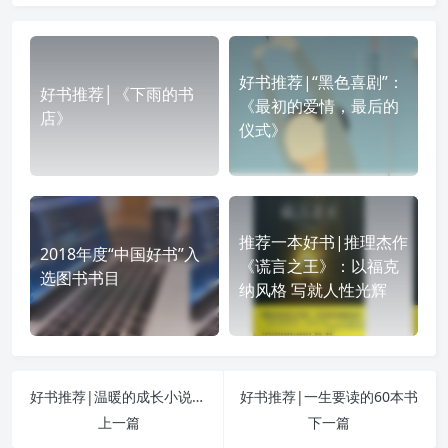
好书推荐|“黑色喜剧”：
好书推荐│《下雨的书
《最初的爱情，最后的
店》
仪式》
推荐一本好书|推理杰作
2018年度“中国好书”入
《谎言之王》：以福克
选图书书目
纳风格 写就人性光辉
好书推荐|温暖的成长小说：《橘子不是唯一的水果》
好书推荐|一生要读的60本书
上一篇
下一篇