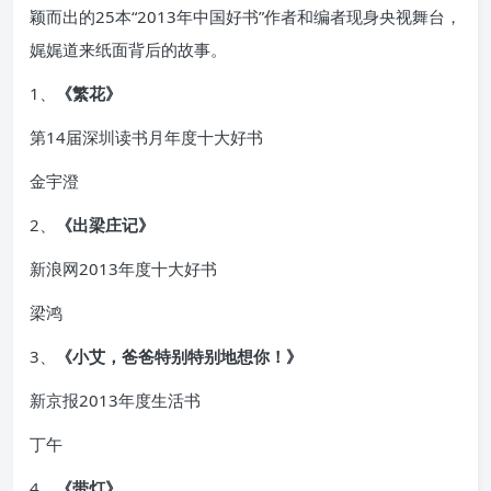
颖而出的25本“2013年中国好书”作者和编者现身央视舞台，
娓娓道来纸面背后的故事。
1、
《繁花》
第14届深圳读书月年度十大好书
金宇澄
2、
《出梁庄记》
新浪网2013年度十大好书
梁鸿
3、
《小艾，爸爸特别特别地想你！》
新京报2013年度生活书
丁午
4、
《带灯》