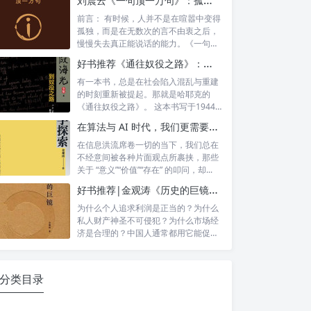
前言： 有时候，人并不是在喧嚣中变得
孤独，而是在无数次的言不由衷之后，
慢慢失去真正能说话的能力。《一句顶
一万句...
好书推荐《通往奴役之路》：最温柔的枷锁，是替你做决定的善意
有一本书，总是在社会陷入混乱与重建
的时刻重新被提起。那就是哈耶克的
《通往奴役之路》。 这本书写于1944
年，战...
在算法与 AI 时代，我们更需要一场始于生存的哲学觉醒——读金观涛《我的哲学探索》
在信息洪流席卷一切的当下，我们总在
不经意间被各种片面观点所裹挟，那些
关于 “意义”“价值”“存在” 的叩问，却...
好书推荐|金观涛《历史的巨镜》——探索现代社会的起源
为什么个人追求利润是正当的？为什么
私人财产神圣不可侵犯？为什么市场经
济是合理的？中国人通常都用它能促使
生产力的...
分类目录