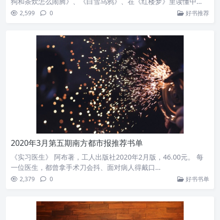
狗和茶炊怎么闹腾》、《白雪乌鸦》、在《红楼梦》里读懂中
国、《战“疫”之歌》、《北野武的深夜物语》。
2,599
0
好书推荐
2020年3月第五期南方都市报推荐书单
《实习医生》 阿布著，工人出版社2020年2月版，46.00元。 每
一位医生，都曾拿手术刀会抖、面对病人得戴口…
2,379
0
好书书单