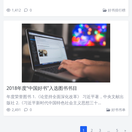
1,412
0
好书排行榜
2018年度“中国好书”入选图书书目
年度荣誉图书 1.《论坚持全面深化改革》 习近平著，中央文献出
版社 2.《习近平新时代中国特色社会主义思想三十…
2,491
0
好书书单
1
2
3
...
5
»