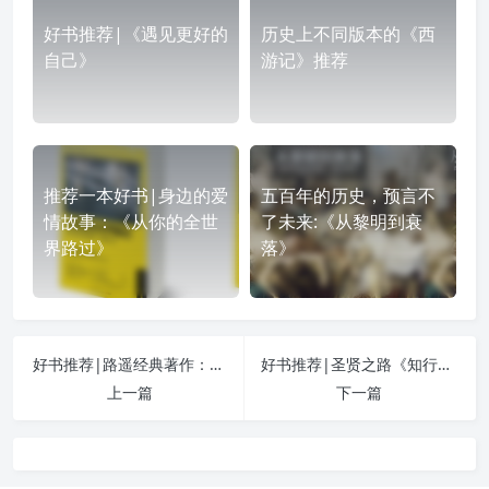
好书推荐|《遇见更好的
历史上不同版本的《西
自己》
游记》推荐
推荐一本好书|身边的爱
五百年的历史，预言不
情故事：《从你的全世
了未来:《从黎明到衰
界路过》
落》
好书推荐|路遥经典著作：《人生》
好书推荐|圣贤之路《知行合一王阳明》
上一篇
下一篇