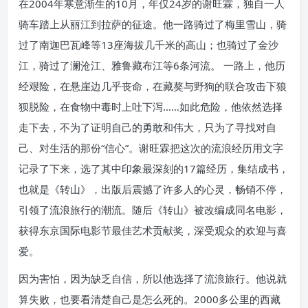
在2004年寒意渐生的10月，年仅24岁的谢旺霖，独自一人
骑车踏上从丽江到拉萨的征途。他一路骑过了梅里雪山，骑
过了南迦巴瓦峰等13座海拔几千米的高山；也骑过了金沙
江，骑过了澜沧江、雅鲁藏布江等6条河流。 一路上，他历
经艰险，在悬崖边几乎丧命，在藏獒与野狗的联合攻击下狼
狈脱险，在食物中毒时上吐下泻……如此危险，他依然选择
走下去，不为了证明自己的勇敢和伟大，只为了寻找对自
己、对生活的那份“信心”。谢旺霖把这次的流浪经历用文字
记录了下来，选了其中印象最深刻的17篇经历，集结成书，
也就是《转山》，出版后震撼了许多人的心灵，畅销不停，
引领了流浪旅行的潮流。随后《转山》被改编成同名电影，
获得东京国际电影节最佳艺术贡献奖，深受观众的欢迎与喜
爱。
因为害怕，因为缺乏自信，所以他选择了流浪旅行。他说就
算失败，也要看清楚自己是怎么死的。2000多公里的西藏