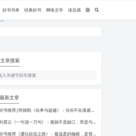
好书书单
经典好书
网络文学
读后感
文章搜索
最新文章
好书推荐|阿德勒《自卑与超越》：当你不在逃避自己，一切才真正的开始
刘震云《一句顶一万句》：孤独不是缺口，而是与自己相遇的入口
好书推荐《通往奴役之路》：最温柔的枷锁，是替你做决定的善意