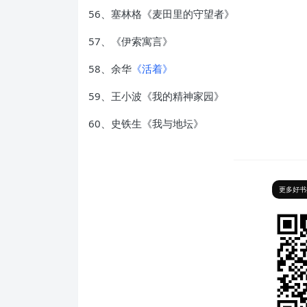
56、塞林格《麦田里的守望者》
57、《伊索寓言》
58、余华
《活着》
59、王小波《我的精神家园》
60、史铁生《我与地坛》
更多好书