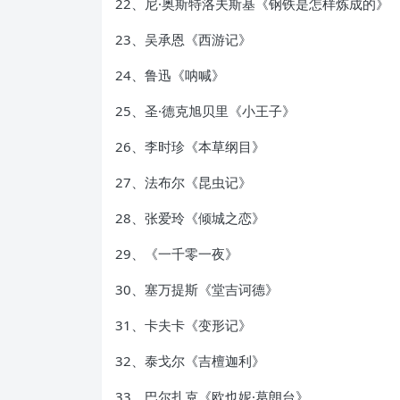
22、尼·奥斯特洛夫斯基《钢铁是怎样炼成的》
23、吴承恩《西游记》
24、鲁迅《呐喊》
25、圣·德克旭贝里《小王子》
26、李时珍《本草纲目》
27、法布尔《昆虫记》
28、张爱玲《倾城之恋》
29、《一千零一夜》
30、塞万提斯《堂吉诃德》
31、卡夫卡《变形记》
32、泰戈尔《吉檀迦利》
33、巴尔扎克《欧也妮·葛朗台》