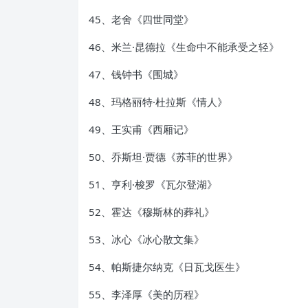
45、老舍《四世同堂》
46、米兰·昆德拉《生命中不能承受之轻》
47、钱钟书《围城》
48、玛格丽特·杜拉斯《情人》
49、王实甫《西厢记》
50、乔斯坦·贾德《苏菲的世界》
51、亨利·梭罗《瓦尔登湖》
52、霍达《穆斯林的葬礼》
53、冰心《冰心散文集》
54、帕斯捷尔纳克《日瓦戈医生》
55、李泽厚《美的历程》