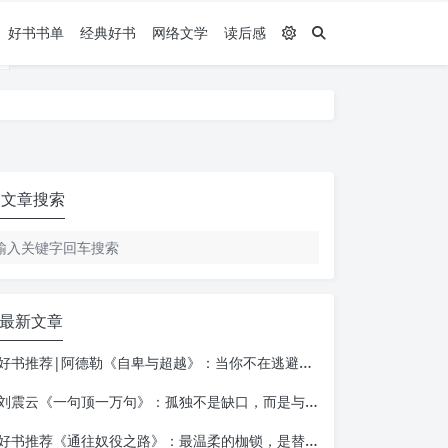
好书书单
经典好书
网络文学
读后感
文章搜索
最新文章
好书推荐|阿德勒《自卑与超越》：当你不在逃避自己，一切才真正的开始
刘震云《一句顶一万句》：孤独不是缺口，而是与自己相遇的入口
好书推荐《通往奴役之路》：最温柔的枷锁，是替你做决定的善意