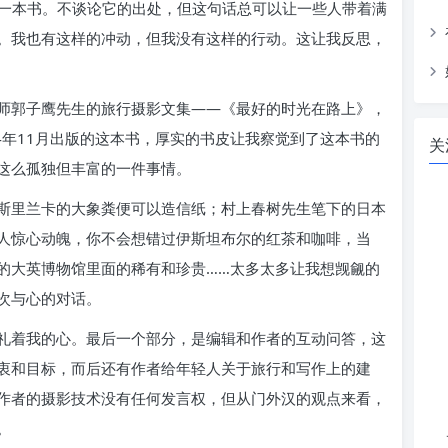
过一本书。不谈论它的出处，但这句话总可以让一些人带着满
。我也有这样的冲动，但我没有这样的行动。这让我反思，
师郭子鹰先生的旅行摄影文集——《最好的时光在路上》，
4年11月出版的这本书，厚实的书皮让我察觉到了这本书的
关
这么孤独但丰富的一件事情。
斯里兰卡的大象粪便可以造信纸；村上春树先生笔下的日本
人惊心动魄，你不会想错过伊斯坦布尔的红茶和咖啡，当
的大英博物馆里面的稀有和珍贵……太多太多让我想觊觎的
次与心的对话。
礼着我的心。最后一个部分，是编辑和作者的互动问答，这
衷和目标，而后还有作者给年轻人关于旅行和写作上的建
作者的摄影技术没有任何发言权，但从门外汉的观点来看，
。