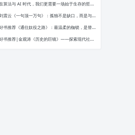
在算法与 AI 时代，我们更需要一场始于生存的哲学觉醒——读金观涛《我的哲学探索》
刘震云《一句顶一万句》：孤独不是缺口，而是与自己相遇的入口
好书推荐《通往奴役之路》：最温柔的枷锁，是替你做决定的善意
好书推荐|金观涛《历史的巨镜》——探索现代社会的起源