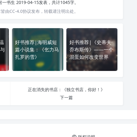
何一书生
2019-04-15发表，共计1045字。
皆由CC-4.0协议发布，转载请注明出处。
温
好书推荐|海明威短
好书推荐|《史蒂夫·
与
篇小说集：《乞力马
乔布斯传》——一个
扎罗的雪》
混蛋如何改变世界
正在消失的书店：《独立书店，你好！》
下一篇
版权说明