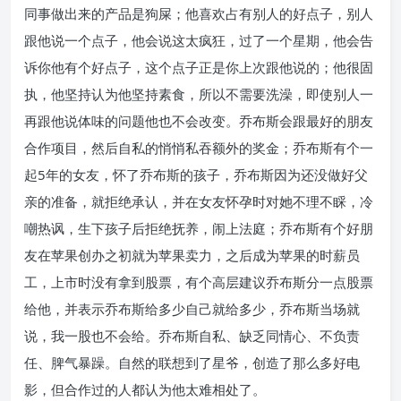
同事做出来的产品是狗屎；他喜欢占有别人的好点子，别人
跟他说一个点子，他会说这太疯狂，过了一个星期，他会告
诉你他有个好点子，这个点子正是你上次跟他说的；他很固
执，他坚持认为他坚持素食，所以不需要洗澡，即使别人一
再跟他说体味的问题他也不会改变。乔布斯会跟最好的朋友
合作项目，然后自私的悄悄私吞额外的奖金；乔布斯有个一
起5年的女友，怀了乔布斯的孩子，乔布斯因为还没做好父
亲的准备，就拒绝承认，并在女友怀孕时对她不理不睬，冷
嘲热讽，生下孩子后拒绝抚养，闹上法庭；乔布斯有个好朋
友在苹果创办之初就为苹果卖力，之后成为苹果的时薪员
工，上市时没有拿到股票，有个高层建议乔布斯分一点股票
给他，并表示乔布斯给多少自己就给多少，乔布斯当场就
说，我一股也不会给。乔布斯自私、缺乏同情心、不负责
任、脾气暴躁。自然的联想到了星爷，创造了那么多好电
影，但合作过的人都认为他太难相处了。