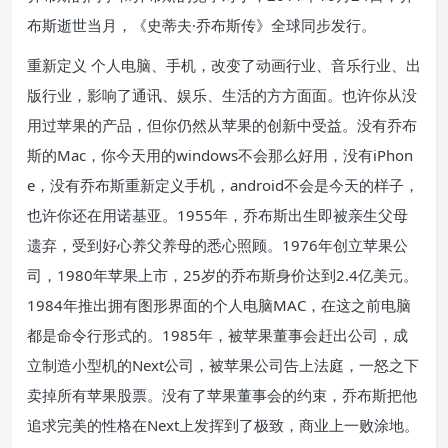
布斯逝世当月，《史蒂夫·乔布斯传》全球同步发行。
重新定义 个人电脑、手机，改变了动画行业、音乐行业、出
版行业，影响了通讯、娱乐、生活的方方面面。也许你从没
用过苹果的产品，但你仍然从苹果的创新中受益。没有乔布
斯的Mac，你今天用的windows不会那么好用，没有iPhon
e，没有乔布斯重新定义手机，android不会是今天的样子，
也许你还在用诺基亚。1955年，乔布斯出生即被亲生父母
遗弃，受到好心养父养母的悉心照顾。1976年创立苹果公
司，1980年苹果上市，25岁的乔布斯身价达到2.4亿美元。
1984年推出拥有图形界面的个人电脑MAC，在这之前电脑
都是命令行形式的。1985年，被苹果董事会赶出公司，成
立制造小型机的Next公司，被苹果公司告上法庭，一怒之下
卖掉所有苹果股票。没有了苹果董事会的约束，乔布斯把他
追求完美的性格在Next上发挥到了极致，商业上一败涂地。