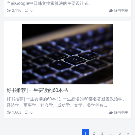
当前Google中日韩文搜索算法的主要设计者…
2,116
0
好书书单
好书推荐|一生要读的60本书
好书推荐|一生要读的60本书, 一生必读的60部名著涵盖政治学、
经济学、军事学、社会学、成功学、文学、美学等各…
1,663
0
好书书单
1
2
3
...
5
»