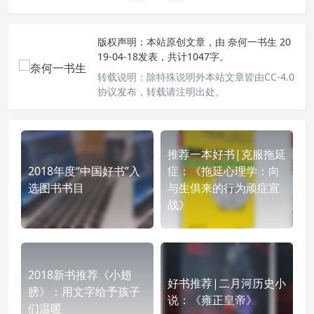
版权声明：
本站原创文章，由
奈何一书生
20
19-04-18发表，共计1047字。
转载说明：
除特殊说明外本站文章皆由CC-4.0
协议发布，转载请注明出处。
推荐一本好书|克服拖延
2018年度“中国好书”入
症：《拖延心理学：向
选图书书目
与生俱来的行为顽症宣
战》
2018新书推荐《小翅
好书推荐|二月河历史小
膀》：用文字给予孩子
说：《雍正皇帝》
们温暖