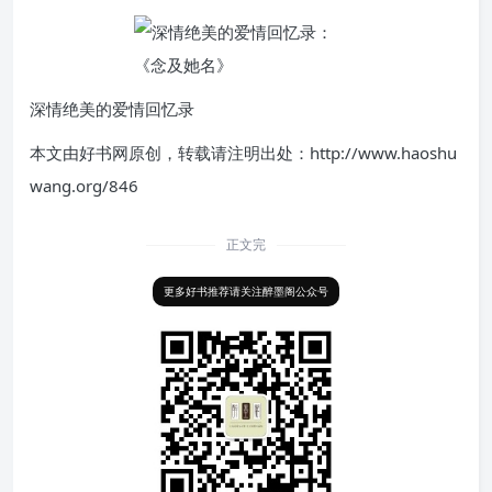
深情绝美的爱情回忆录
本文由好书网原创，转载请注明出处：http://www.haoshu
wang.org/846
正文完
更多好书推荐请关注醉墨阁公众号