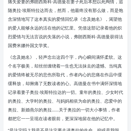
痛失爱妻的弗朗西斯科·高德曼在妻子死后本想以死殉情，追
随奥拉·埃斯特拉达而去，然而，他最终没有那么做，而是饱
含深情地写了这本真实的爱情回忆录《念及她名》，渴望他
的爱人能够永远的活在他的记忆里。凭借这部记录着他的炽
烈爱情与无法言说的失落的小说，弗朗西斯科·高德曼获得法
国费米娜外国文学奖。
《念及她名》，轻声念出这四个字，内心瞬间满怀柔软。这
个名字极美，却丝丝缠绕着一生也无法抹去的遗憾。当纯真
的爱情终被无尽的悲伤所取代，作者内心的悲痛在作品中缓
缓释放，却揪痛了无数读者的心。高德曼在书中满怀深情地
记录着妻子奥拉·埃斯特拉达的一切。童年的奥拉、少女时代
的奥拉、大学时的奥拉、与妈妈相依为命的奥拉、恋爱中的
奥拉、新婚燕尔的奥拉……关于奥拉的一切大小事情，作者
都把它一一呈现在读者眼前，更深深地留在他的记忆中。
“是注定吗？我是不是注定要走进奥拉的生命，抑或是我闯