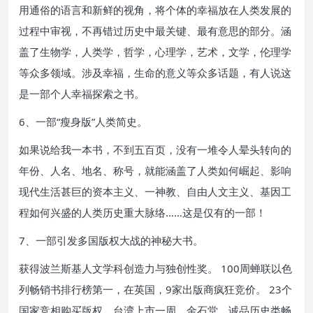
用通俗的语言和新鲜的视角，将个体的幸福放在人类发展的
过程中审视，不再错过历史中最关键、最有意思的部分。涵
盖了生物学，人类学，哲学，心理学，艺术，文学，伦理学
等众多领域。涉及幸福，生命的意义等众多话题，有人说这
是一部个人幸福探索之书。
6、一部“瘦身版”人类简史。
如果说给我一本书，不到五百页，没有一堆令人晕头转向的
年份、人名、地名、称号，就能涵盖了人类如何崛起、影响
现代生活甚巨的资本主义、一神教、自由人文主义、基因工
程如何兴盛的人类历史重大脉络……这是仅有的一部！
7、一部引发多国版权大战的神秘大书。
获得波兰斯基人文学科创造力与独创性奖。 100周蝉联以色
列畅销书排行榜第一，在英国，9家出版商疯狂竞价。 23个
国家竞相购买版权。台湾上市一周，金石堂、诚品历史类畅