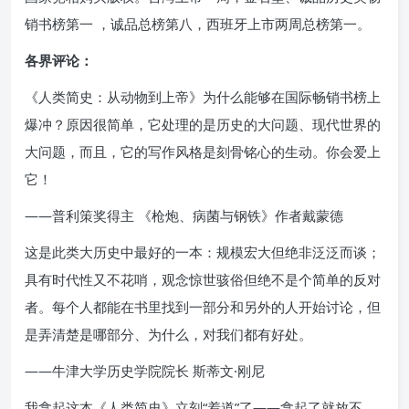
销书榜第一 ，诚品总榜第八，西班牙上市两周总榜第一。
各界评论：
《人类简史：从动物到上帝》为什么能够在国际畅销书榜上
爆冲？原因很简单，它处理的是历史的大问题、现代世界的
大问题，而且，它的写作风格是刻骨铭心的生动。你会爱上
它！
——普利策奖得主 《枪炮、病菌与钢铁》作者戴蒙德
这是此类大历史中最好的一本：规模宏大但绝非泛泛而谈；
具有时代性又不花哨，观念惊世骇俗但绝不是个简单的反对
者。每个人都能在书里找到一部分和另外的人开始讨论，但
是弄清楚是哪部分、为什么，对我们都有好处。
——牛津大学历史学院院长 斯蒂文·刚尼
我拿起这本《人类简史》立刻“着道”了——拿起了就放不