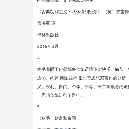
《古典功利主义：从休谟到密尔》 （英）弗雷德里
曹海军 译
译林出版社
2018年3月
4
本书着眼于伊壁鸠鲁传统语境下对快乐、痛苦、效
边沁、约翰·斯图亚特·密尔等思想家著作的分
义、权利、自由、个体、平等、民主等概念的道
一思想传统进行了辩护。
5
《皮毛、财富和帝国：