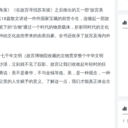
角落》《在故宫寻找苏东坡》之后推出的又一部“故宫美
以18篇散文讲述一件件国家宝藏的前世今生，连缀起一部故
笔下的“古物”通过一个时代的物质载体，折射同时代的文化
种由文化血统带来的由衷自豪。全书还收录了故宫及海内外
着七千年文明（故宫博物院收藏的文物贯穿整个中华文明
沙漠，立刻就不见了踪影。故宫让我们收敛起年轻时的狂
勇说：美不是奢华，不与金钱等值。美，是一种观念，一种
尘里的人生赋予的意义。了解这一点，我们才能真正体会古