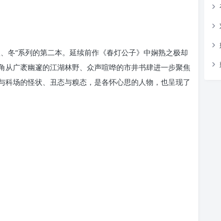
秋、冬”系列的第二本。延续前作《春灯公子》中娴熟之极却
角从广袤幽邃的江湖林野、众声喧哗的市井书肆进一步聚焦
与科场的怪状、丑态与糗态，是各怀心思的人物，也呈现了