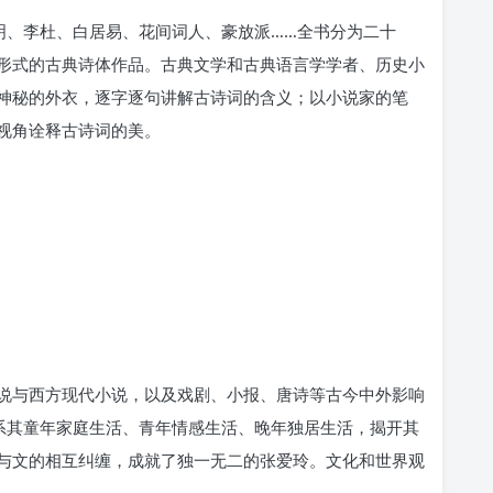
明、李杜、白居易、花间词人、豪放派……全书分为二十
形式的古典诗体作品。古典文学和古典语言学学者、历史小
神秘的外衣，逐字逐句讲解古诗词的含义；以小说家的笔
视角诠释古诗词的美。
说与西方现代小说，以及戏剧、小报、唐诗等古今中外影响
联系其童年家庭生活、青年情感生活、晚年独居生活，揭开其
与文的相互纠缠，成就了独一无二的张爱玲。文化和世界观