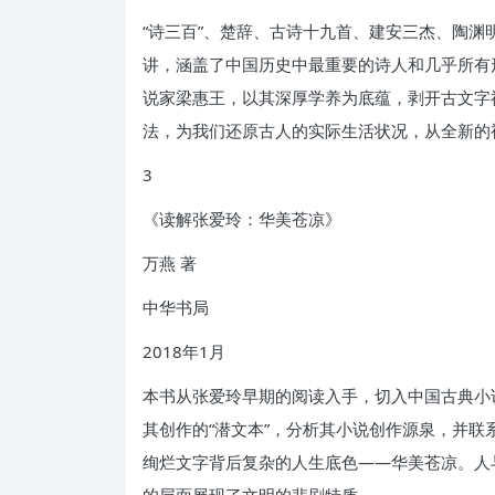
“诗三百”、楚辞、古诗十九首、建安三杰、陶渊
讲，涵盖了中国历史中最重要的诗人和几乎所有
说家梁惠王，以其深厚学养为底蕴，剥开古文字
法，为我们还原古人的实际生活状况，从全新的
3
《读解张爱玲：华美苍凉》
万燕 著
中华书局
2018年1月
本书从张爱玲早期的阅读入手，切入中国古典小
其创作的“潜文本”，分析其小说创作源泉，并
绚烂文字背后复杂的人生底色——华美苍凉。人
的层面展现了文明的悲剧特质。