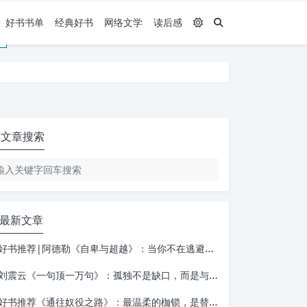
好书书单
经典好书
网络文学
读后感
文章搜索
最新文章
好书推荐|阿德勒《自卑与超越》：当你不在逃避自己，一切才真正的开始
刘震云《一句顶一万句》：孤独不是缺口，而是与自己相遇的入口
好书推荐《通往奴役之路》：最温柔的枷锁，是替你做决定的善意