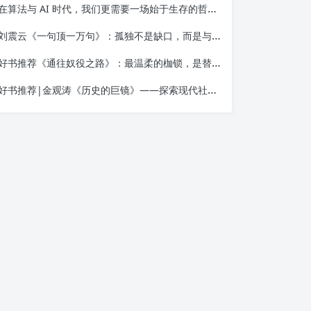
在算法与 AI 时代，我们更需要一场始于生存的哲学觉醒——读金观涛《我的哲学探索》
刘震云《一句顶一万句》：孤独不是缺口，而是与自己相遇的入口
好书推荐《通往奴役之路》：最温柔的枷锁，是替你做决定的善意
好书推荐|金观涛《历史的巨镜》——探索现代社会的起源