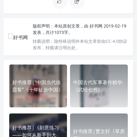
版权声明：
本站原创文章，由
好书网
2019-02-19
发表，共计1073字。
转载说明：
除特殊说明外本站文章皆由CC-4.0协议
发布，转载请注明出处。
好书推荐|“中国当代徐
中国古代军事著作精华:
霞客”《十年徒步中国》
《武经七书》
好书推荐|《刻意练习
好书推荐|曹文轩《草房
——如何从新手到大