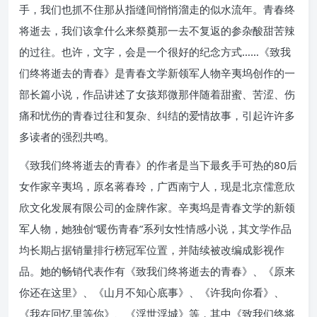
手，我们也抓不住那从指缝间悄悄溜走的似水流年。青春终
将逝去，我们该拿什么来祭奠那一去不复返的参杂酸甜苦辣
的过往。也许，文字，会是一个很好的纪念方式……《致我
们终将逝去的青春》是青春文学新领军人物辛夷坞创作的一
部长篇小说，作品讲述了女孩郑微那伴随着甜蜜、苦涩、伤
痛和忧伤的青春过往和复杂、纠结的爱情故事，引起许许多
多读者的强烈共鸣。
《致我们终将逝去的青春》的作者是当下最炙手可热的80后
女作家辛夷坞，原名蒋春玲，广西南宁人，现是北京儒意欣
欣文化发展有限公司的金牌作家。辛夷坞是青春文学的新领
军人物，她独创“暖伤青春”系列女性情感小说，其文学作品
均长期占据销量排行榜冠军位置，并陆续被改编成影视作
品。她的畅销代表作有《致我们终将逝去的青春》、《原来
你还在这里》、《山月不知心底事》、《许我向你看》、
《我在回忆里等你》、《浮世浮城》等，其中《致我们终将