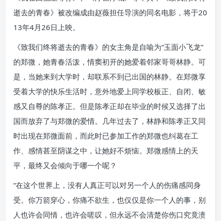
逝去的青春》被改编成由赵薇担任导演的同名电影，将于20
13年4月26日上映。
《致我们终将逝去的青春》的女主角是自喻为“玉面小飞龙”
的郑微，她青春活泼，情窦初开的她爱着邻家哥哥林静。可
是，当她来到大学时，却联系不到已出国的林静。在郑微享
受着大学的快乐生活时，意外地爱上同学校板正、自闭、敏
感又自尊的陈孝正。但是陈孝正却在毕业的时候又选择了出
国而放弃了与郑微的爱情。几年过去了，林静和陈孝正又同
时出现在郑微面前，而此时已参加工作的郑微也纠葛在工
作、感情甚至阴谋之中，让她好不烦恼。郑微感情上的天
平，最终又会倾向于哪一个呢？
“在这个世界上，没有人真正可以对另一个人的伤痛感同身
受。你万箭穿心，你痛不欲生，也仅仅是你一个人的事，别
人也许会同情，也许会嗟叹，但永远不会清楚你伤口究竟溃