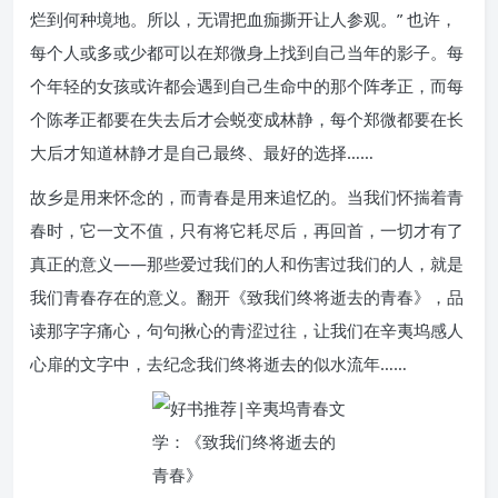
烂到何种境地。所以，无谓把血痂撕开让人参观。” 也许，
每个人或多或少都可以在郑微身上找到自己当年的影子。每
个年轻的女孩或许都会遇到自己生命中的那个阵孝正，而每
个陈孝正都要在失去后才会蜕变成林静，每个郑微都要在长
大后才知道林静才是自己最终、最好的选择……
故乡是用来怀念的，而青春是用来追忆的。当我们怀揣着青
春时，它一文不值，只有将它耗尽后，再回首，一切才有了
真正的意义——那些爱过我们的人和伤害过我们的人，就是
我们青春存在的意义。翻开《致我们终将逝去的青春》，品
读那字字痛心，句句揪心的青涩过往，让我们在辛夷坞感人
心扉的文字中，去纪念我们终将逝去的似水流年……