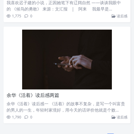
我喜欢迟子建的小说，正因她笔下有辽阔自然 ——谈谈我眼中
的 《候鸟的勇敢》 来源：文汇报 | 阿来 我最早是…
1,775
0
读后感
余华《活着》读后感两篇
余华《活着》读后感一 《活着》的故事不复杂，是写一个叫富贵
的男人的一生，年轻时家境好，用今天的话评价他就是个败…
1,790
0
读后感