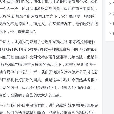
方不在于他们作恶，而在于他们作恶的时候懵然不觉，还有
一个人一样。所以我印象很深刻的是，迈耶在前言中提到，
在现实和幻想结合所造成的压力之下，它可能想要、得到和
遇到的不是德国人，而是人。在某些情况下，他们碰巧在德
况下，他可能就是我”。
个层面，比如我们熟知了心理学家斯坦利·米尔格拉姆进行
阿伦特1961年针对纳粹将领审判的观察写下的《耶路撒冷
为他们是自由的》比阿伦特的著作还要早几年出版，但是并
的解放和审判纳粹主义德国的语境之下，本书所呈现出的平
法容忍他们与我们一样，我们无法融入这些纳粹分子其实就
到互相礼貌打招呼的同类。但是这本书现如今仍然具备很大
生活的内部。迈耶不但是观察他们，还融入他们的社群——
身份，也隐瞒了自己的犹太人的出身。
份子与我们心目中沾满鲜血，进行杀戮和战争的纳粹战犯完
者，他们的选择都是被动的，或者是根据自己的利益相关