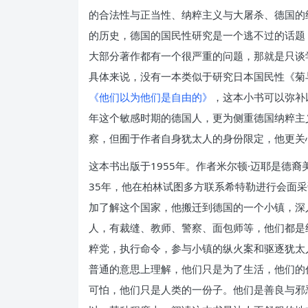
的合法性与正当性、纳粹主义与大屠杀、德国的
的历史，德国的国民性研究是一个逃不过的话题
大部分著作都有一个很严重的问题，那就是只谈
具体来说，没有一本类似于研究日本国民性《菊
《他们以为他们是自由的》
，这本小书可以弥补以
年这个敏感时期的德国人，更为侧重德国纳粹主
察，但囿于作者自身犹太人的身份限定，他更关
这本书出版于1955年。作者米尔顿·迈耶是德
35年，他在柏林试图多方联系希特勒进行会面
加了解这个国家，他搬迁到德国的一个小镇，深
人，有裁缝、教师、警察、面包师等，他们都是
粹党，执行命令，参与小镇的纵火案和驱逐犹太
普通的意思上理解，他们只是为了生活，他们的
可怕，他们只是人类的一份子。他们是善良与邪