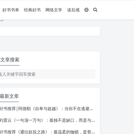
好书书单
经典好书
网络文学
读后感
文章搜索
最新文章
好书推荐|阿德勒《自卑与超越》：当你不在逃避自己，一切才真正的开始
刘震云《一句顶一万句》：孤独不是缺口，而是与自己相遇的入口
好书推荐《通往奴役之路》：最温柔的枷锁，是替你做决定的善意