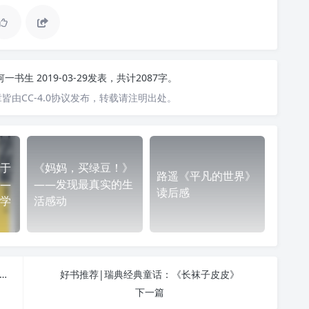
何一书生
2019-03-29发表，共计2087字。
皆由CC-4.0协议发布，转载请注明出处。
，
于
《妈妈，买绿豆！》
路遥《平凡的世界》
—
——发现最真实的生
读后感
学
活感动
荐|《他们以为他们是自由的》：1933-1945年间的德国人
好书推荐|瑞典经典童话：《长袜子皮皮》
下一篇