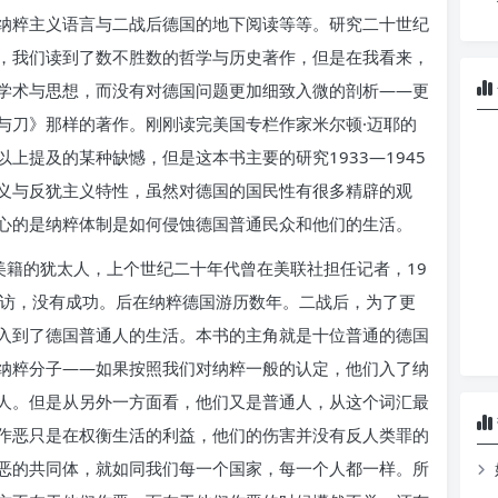
纳粹主义语言与二战后德国的地下阅读等等。研究二十世纪
，我们读到了数不胜数的哲学与历史著作，但是在我看来，
学术与思想，而没有对德国问题更加细致入微的剖析——更
与刀》那样的著作。刚刚读完美国专栏作家米尔顿·迈耶的
上提及的某种缺憾，但是这本书主要的研究1933—1945
义与反犹主义特性，虽然对德国的国民性有很多精辟的观
心的是纳粹体制是如何侵蚀德国普通民众和他们的生活。
裔美籍的犹太人，上个世纪二十年代曾在美联社担任记者，19
采访，没有成功。后在纳粹德国游历数年。二战后，为了更
入到了德国普通人的生活。本书的主角就是十位普通的德国
纳粹分子——如果按照我们对纳粹一般的认定，他们入了纳
人。但是从另外一方面看，他们又是普通人，从这个词汇最
作恶只是在权衡生活的利益，他们的伤害并没有反人类罪的
恶的共同体，就如同我们每一个国家，每一个人都一样。所