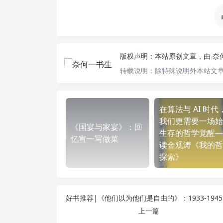
版权声明：
本站原创文章，由
奈
转载说明：
除特殊说明外本站文章
在算法与 AI 时代
我们更需要一场始
《国宴与家宴》：回
生存的哲学觉醒—
忆宣一写做菜
读金观涛《我的哲
探索》
好书推
上一篇