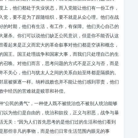
度上，他们都处于失业状态，而入党能让他们有一份工作，
入党，要不是为了跟随组织，要不就是从众心理。他们在战
好的时期，他们有生活，有工作，有保障。他们关心自己的
大屠杀。你们可以说他们缺乏公民意识，但是你不能否认这
些看起来是正义而宏大的革命叙事对他们都是空谈和概念，
的国王。国王处理战争和国家大事，而我们只处理自己的生
的召唤。对他们而言，思考问题的方式不是正义与否，而是
并不关心，他们与犹太人之间的关系自始至终都是隔膜的。
邻居被驱逐一样。纳粹战败也并不能让他们感到罪责，他们
败中经历的苦难就是赎罪和补偿。
种“公民的勇气”，一种使人既不被统治也不被别人统治能够
们以为他们是自由的，统治和奴役，正义与邪恶，战争与暴
活无关：“因为人们首先思考的是他们过的生活和他们看到
是那些非凡的事物，而是他们日常生活范围内眼见的事