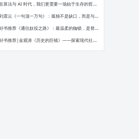
在算法与 AI 时代，我们更需要一场始于生存的哲学觉醒——读金观涛《我的哲学探索》
刘震云《一句顶一万句》：孤独不是缺口，而是与自己相遇的入口
好书推荐《通往奴役之路》：最温柔的枷锁，是替你做决定的善意
好书推荐|金观涛《历史的巨镜》——探索现代社会的起源