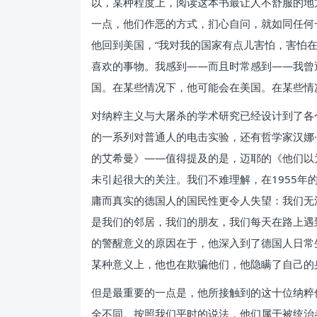
以，某种程度上，阅读这本书最让人不舒服的地
一点，他们作恶的方式，扪心自问，就如同任何
他回到美国，“我对我的国家有点儿害怕，害怕
喜欢的事物。我感到——而且时常感到——我曾
国。在某些情况下，他可能会在美国。在某些情
对纳粹主义与大屠杀的学术研究已经设计到了各
的一系列对普通人的电击实验，还有哲学家汉娜·
的艾希曼》——值得提及的是，迈耶的《他们以
未引起很大的关注。我们不难理解，在1955年
庸而真实的德国人的国民性更令人失望：我们无
是我们的邻居，我们的朋友，我们每天在路上遇
的警醒意义的原因在于，他深入到了德国人日常
某种意义上，他也在欺骗他们，他隐瞒了自己的
但是最重要的一点是，他所接触到的这十位纳粹
全不同。按照我们平时的说法，他们属于被统治