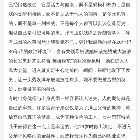
已经悄然改变，它是活力与健康，而不是规模和权力；是自
我的觉醒和接纳，而不是屈从于他人的期待；是多元包容
的，而不是单一刻板的。不是每个人都可以妄谈创造历史，
但做自己是可望可即的事。张海迪以残障之身刻苦学习、终
有成就的故事固然让我敬佩不已，更让我感动的是在20世纪
80年代的政治环境下，当有关领导告诫她应该把烫成大波浪
的长发夹起来以符合“英雄模范”的标准形象时，她在进入人
民大会堂、进入聚光灯中心之前的一瞬间，果断地取下了发
夹，让一头秀发瀑布般地披在肩头。她不要做被造型的英
雄，她要做真实的自己。
有时出身优裕与出身贫困一样容易让人迷失。人的期待就是
自己的牢笼。许多富家子弟仅仅是为了满足父母的期待，就
放弃自己真正的梦想，成为某种传承的工具。股神巴菲特的
儿子彼得在这一点上是幸运的。他19岁时做出决定，不进入
父亲呼风唤雨的金融界，而选择音乐作为自己的职业追求。