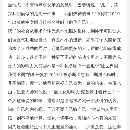
当他忐忑不安地寻求父亲的意见时，巴菲特说：“儿子，其
实我们俩做的是同一件事——我们热爱的事！”彼得在2010
年出版的中文版自传书名就叫《做你自己》。
我们的社会从要求个体无条件地服从集体，到终于可以让人
们理直气壮地做自己，真是不小的进步。如果每个人能够在
追求个人成功的同时，还能影响更多的人，帮助他们获得成
功、进步，这是不是一种更了不起的成功？但是，不断追求
更大的影响力又何尝不是一种执念呢？一直追求“让世界因
我而不同”的李开复在2013年被诊断出患有四期淋巴癌时，
几乎崩溃。死亡让他重新审视自己奉为圭臬的信条。在佛光
山，星云大师对他说：“‘最大化影响力’究竟意味着什么？一
个人这样说的时候，通常都是给追求名利一个浅薄的伪装。
问问自己的内心吧，千万不要自己骗自己。”他认为人类不
该一刻不停地计算、量化一切事物，侵蚀内心本真的东西。
因为这会阻碍生命中真正能量的涌现——那就是爱。这让李