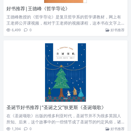
好书推荐|王德峰《哲学导论》
王德峰教授的《哲学导论》是复旦哲学系的哲学课教材，网上有
王老师公开课视频，相对于王老师的视频课程，这本书在文字上
更为深刻具体且又丰富多彩。这本书虽说是导论，但是并不是什
6,499
0
好书推荐
么浅显易懂的导论，而是作者用心书写的哲学。
圣诞节好书推荐|“圣诞之父”狄更斯《圣诞颂歌》
在《圣诞颂歌》出版的维多利亚时代，圣诞节并不为很多英国人
所知。后来，这个故事中的一些情节成了圣诞节的约定风俗，诸
如家庭团聚、互换礼物、圣诞餐饮, 甚至“圣诞快乐”的说法也是由
1,394
0
好书推荐