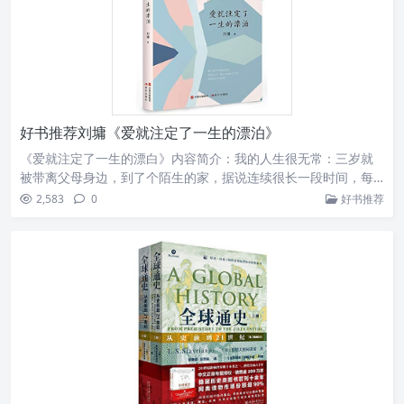
好书推荐刘墉《爱就注定了一生的漂泊》
《爱就注定了一生的漂白》内容简介：我的人生很无常：三岁就
被带离父母身边，到了个陌生的家，据说连续很长一段时间，每
天到了傍晚，我就会坐在门口，喃喃自语地说“回家吧！回家吧！”
2,583
0
好书推荐
五岁，我的生父过世了，养父牵着我在人群中，远远地参加了丧
礼。九岁，最疼爱我的养父也离开了这个世界，我跪爬匍匐着去
一家家报丧，面对好多亲人奇异的眼光以及“瞧！他都没流眼泪。”
的议论。十三岁，我的家在一场大火中被夷为平地，同住的亲戚
搬走了，从此成为母子二人相依为命。母亲请人在废墟上搭了个
小草棚，因为漏雨，又盖了问石棉瓦顶的小屋，才建成，就有人
远远扔石头，把石棉瓦打出好多洞，又开始漏水。