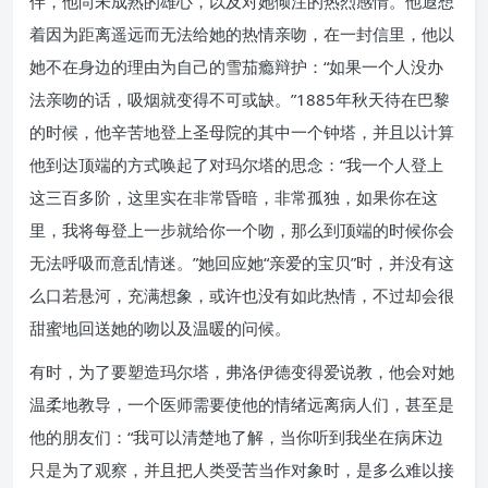
伴，他尚未成熟的雄心，以及对她倾注的热烈感情。他遐想
着因为距离遥远而无法给她的热情亲吻，在一封信里，他以
她不在身边的理由为自己的雪茄瘾辩护：“如果一个人没办
法亲吻的话，吸烟就变得不可或缺。”1885年秋天待在巴黎
的时候，他辛苦地登上圣母院的其中一个钟塔，并且以计算
他到达顶端的方式唤起了对玛尔塔的思念：“我一个人登上
这三百多阶，这里实在非常昏暗，非常孤独，如果你在这
里，我将每登上一步就给你一个吻，那么到顶端的时候你会
无法呼吸而意乱情迷。”她回应她“亲爱的宝贝”时，并没有这
么口若悬河，充满想象，或许也没有如此热情，不过却会很
甜蜜地回送她的吻以及温暖的问候。
有时，为了要塑造玛尔塔，弗洛伊德变得爱说教，他会对她
温柔地教导，一个医师需要使他的情绪远离病人们，甚至是
他的朋友们：“我可以清楚地了解，当你听到我坐在病床边
只是为了观察，并且把人类受苦当作对象时，是多么难以接