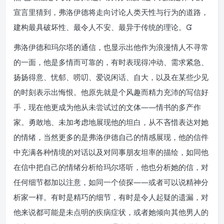
宣言里猜到，弗洛伊德将走向讨论人类天性与行为的道路，
建构最具破坏性、最令人不安、最异于传统的理论。
弗洛伊德和玛尔塔的通信，也显示出他作为浪漫情人不寻常
的一面，他是多情而可靠的，有时表现得冲动、需求紧急、
扬扬得意、忧郁、唠叨、爱说闲话、自大，以及在某些少见
的时刻表示出悔恨。他原先就是个风趣而精力充沛的写信好
手，现在他更成为他从未尝试过的文体——情书的多产作
家。勇敢地、未加考虑地展现他的坦白，从不吝惜表达对她
的情绪，当然更多的是弗洛伊德自己的情感展现，他的信件
中充满各种情境的对话以及对同事朋友坦率的描绘，如同他
在信中把自己的情绪分析给玛尔塔听，他也分析她的信，对
任何细节都加以注意，如同一个侦探——或者可以说精神分
析家一样。有时是精巧的细节，有时是令人起疑的遗漏，对
他来说都可能是未点明的疾病症状，或者她倾向其他男人的