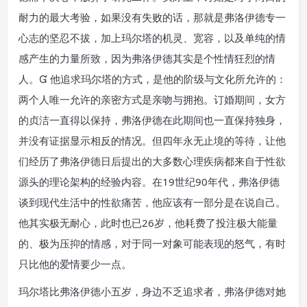
耐力的最大考验，如果没有失败的话，那就是弗洛伊德专一
心志的坚忍不拔，加上玛尔塔的机灵、宽容，以及单纯的情
感产生的力量所致，因为弗洛伊德其实是个性情狂烈的情
人。 他追求玛尔塔的方式，是他的阶级与文化所允许的：
两个人唯一允许的亲密方式是亲吻与拥抱。订婚期间，女方
的贞洁一直得以保持，弗洛伊德在此期间也一直保持独身，
并没有证据显示相反的情况。但四年永无止境的等待，让他
们经历了弗洛伊德日后提出的大多数心理疾病都来自于性欲
源头的理论架构的经验内容。在19世纪90年代，弗洛伊德
谈到现代生活中的性欲痛苦，他应该有一部分是在说自己。
他其实极无耐心，此时也已26岁，他耗费了投注极大能量
的、极为压抑的情感，对于同一对象可能表现的怒气，有时
只比他的爱情要少一点。
玛尔塔比弗洛伊德小五岁，身边不乏追求者，弗洛伊德对她