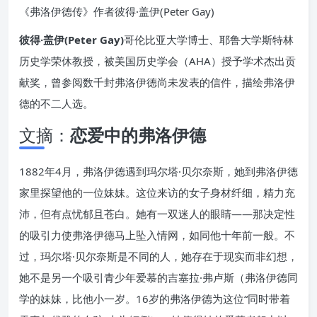
《弗洛伊德传》作者彼得·盖伊(Peter Gay)
彼得·盖伊(Peter Gay)
哥伦比亚大学博士、耶鲁大学斯特林
历史学荣休教授，被美国历史学会（AHA）授予学术杰出贡
献奖，曾参阅数千封弗洛伊德尚未发表的信件，描绘弗洛伊
德的不二人选。
文摘：
恋爱中的弗洛伊德
1882年4月，弗洛伊德遇到玛尔塔·贝尔奈斯，她到弗洛伊德
家里探望他的一位妹妹。这位来访的女子身材纤细，精力充
沛，但有点忧郁且苍白。她有一双迷人的眼睛——那决定性
的吸引力使弗洛伊德马上坠入情网，如同他十年前一般。不
过，玛尔塔·贝尔奈斯是不同的人，她存在于现实而非幻想，
她不是另一个吸引青少年爱慕的吉塞拉·弗卢斯（弗洛伊德同
学的妹妹，比他小一岁。16岁的弗洛伊德为这位“同时带着