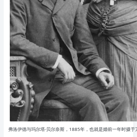
弗洛伊德与玛尔塔·贝尔奈斯，1885年，也就是婚前一年时摄于