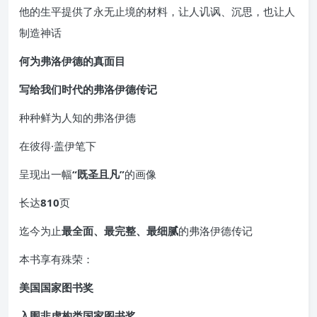
他的生平提供了永无止境的材料，让人讥讽、沉思，也让人
制造神话
何为弗洛伊德的真面目
写给我们时代的弗洛伊德传记
种种鲜为人知的弗洛伊德
在彼得·盖伊笔下
呈现出一幅
“既圣且凡”
的画像
长达
810
页
迄今为止
最全面、最完整、最细腻
的弗洛伊德传记
本书享有殊荣：
美国国家图书奖
入围非虚构类国家图书奖