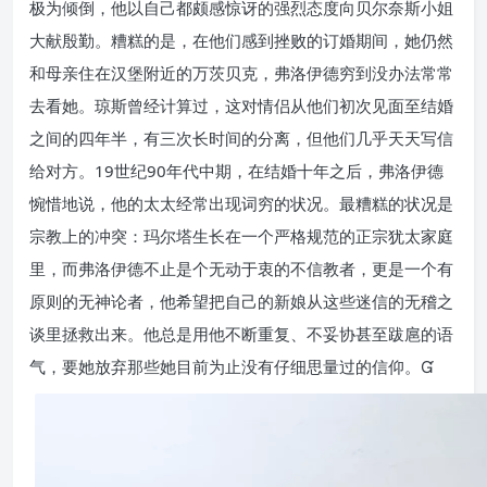
极为倾倒，他以自己都颇感惊讶的强烈态度向贝尔奈斯小姐
大献殷勤。糟糕的是，在他们感到挫败的订婚期间，她仍然
和母亲住在汉堡附近的万茨贝克，弗洛伊德穷到没办法常常
去看她。琼斯曾经计算过，这对情侣从他们初次见面至结婚
之间的四年半，有三次长时间的分离，但他们几乎天天写信
给对方。19世纪90年代中期，在结婚十年之后，弗洛伊德
惋惜地说，他的太太经常出现词穷的状况。最糟糕的状况是
宗教上的冲突：玛尔塔生长在一个严格规范的正宗犹太家庭
里，而弗洛伊德不止是个无动于衷的不信教者，更是一个有
原则的无神论者，他希望把自己的新娘从这些迷信的无稽之
谈里拯救出来。他总是用他不断重复、不妥协甚至跋扈的语
气，要她放弃那些她目前为止没有仔细思量过的信仰。