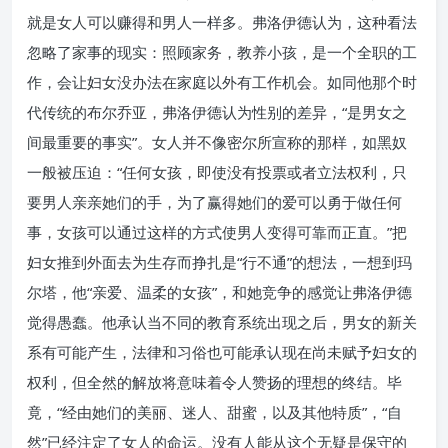
就是女人可以赚得和男人一样多。弗洛伊德认为，这种看法
忽略了家事的现实：照顾家务，教养小孩，是一个全职的工
作，会让妇女没办法在家庭以外有工作机会。如同他那个时
代传统的布尔乔亚，弗洛伊德认为性别的差异，“是男女之
间最重要的事实”。女人并不像密尔所宣称的那样，如黑奴
一般被压迫：“任何女孩，即使没有投票或者立法权利，只
要男人亲亲她们的手，为了赢得她们的爱可以勇于做任何
事，女孩可以通过这样的方式使男人变得可靠而正直。”把
妇女推到外面去为生存而挣扎是“行不通”的想法，一想到玛
尔塔，他“亲爱、温柔的女孩”，和她竞争的感觉让弗洛伊德
觉得愚蠢。他承认当不同的教育系统出现之后，男女的新关
系有可能产生，法律和习俗也可能承认现在尚未赋予妇女的
权利，但全然的解放将意味着令人赞扬的理想的终结。毕
竟，“经由她们的美丽、迷人、甜蜜，以及其他特质”，“自
然”已经注定了女人的命运。没有人能从这个无疑是保守的