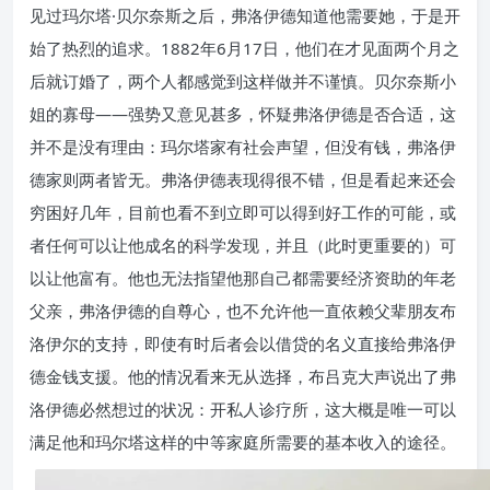
见过玛尔塔·贝尔奈斯之后，弗洛伊德知道他需要她，于是开
始了热烈的追求。1882年6月17日，他们在才见面两个月之
后就订婚了，两个人都感觉到这样做并不谨慎。贝尔奈斯小
姐的寡母——强势又意见甚多，怀疑弗洛伊德是否合适，这
并不是没有理由：玛尔塔家有社会声望，但没有钱，弗洛伊
德家则两者皆无。弗洛伊德表现得很不错，但是看起来还会
穷困好几年，目前也看不到立即可以得到好工作的可能，或
者任何可以让他成名的科学发现，并且（此时更重要的）可
以让他富有。他也无法指望他那自己都需要经济资助的年老
父亲，弗洛伊德的自尊心，也不允许他一直依赖父辈朋友布
洛伊尔的支持，即使有时后者会以借贷的名义直接给弗洛伊
德金钱支援。他的情况看来无从选择，布吕克大声说出了弗
洛伊德必然想过的状况：开私人诊疗所，这大概是唯一可以
满足他和玛尔塔这样的中等家庭所需要的基本收入的途径。