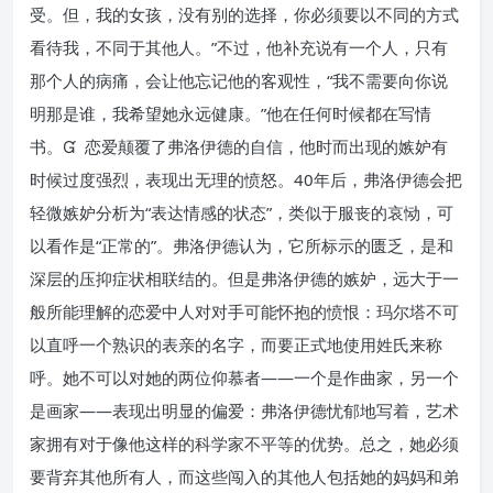
受。但，我的女孩，没有别的选择，你必须要以不同的方式
看待我，不同于其他人。”不过，他补充说有一个人，只有
那个人的病痛，会让他忘记他的客观性，“我不需要向你说
明那是谁，我希望她永远健康。”他在任何时候都在写情
书。 恋爱颠覆了弗洛伊德的自信，他时而出现的嫉妒有
时候过度强烈，表现出无理的愤怒。40年后，弗洛伊德会把
轻微嫉妒分析为“表达情感的状态”，类似于服丧的哀恸，可
以看作是“正常的”。弗洛伊德认为，它所标示的匮乏，是和
深层的压抑症状相联结的。但是弗洛伊德的嫉妒，远大于一
般所能理解的恋爱中人对对手可能怀抱的愤恨：玛尔塔不可
以直呼一个熟识的表亲的名字，而要正式地使用姓氏来称
呼。她不可以对她的两位仰慕者——一个是作曲家，另一个
是画家——表现出明显的偏爱：弗洛伊德忧郁地写着，艺术
家拥有对于像他这样的科学家不平等的优势。总之，她必须
要背弃其他所有人，而这些闯入的其他人包括她的妈妈和弟