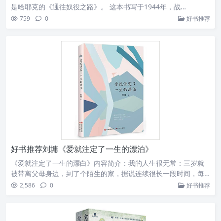
是哈耶克的《通往奴役之路》。 这本书写于1944年，战…
759
0
好书推荐
好书推荐刘墉《爱就注定了一生的漂泊》
《爱就注定了一生的漂白》内容简介：我的人生很无常：三岁就
被带离父母身边，到了个陌生的家，据说连续很长一段时间，每
天到了傍晚，我就会坐在门口，喃喃自语地说“回家吧！回家吧！”
2,586
0
好书推荐
五岁，我的生父过世了，养父牵着我在人群中，远远地参加了丧
礼。九岁，最疼爱我的养父也离开了这个世界，我跪爬匍匐着去
一家家报丧，面对好多亲人奇异的眼光以及“瞧！他都没流眼泪。”