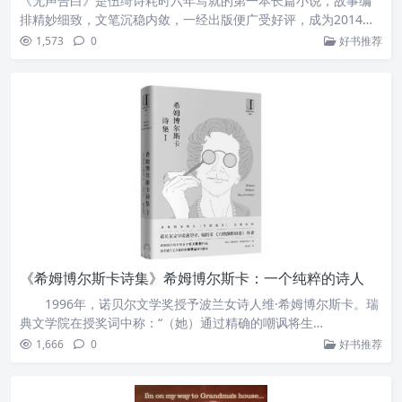
《无声告白》是伍绮诗耗时六年写就的第一本长篇小说，故事编
排精妙细致，文笔沉稳内敛，一经出版便广受好评，成为2014年
度最具实力且众望所归的黑马，不仅跃升为《纽约时报》畅销
1,573
0
好书推荐
书，还获得包括美国亚马逊网站在内的无数媒体评选出的2014年
度最佳图书。
《希姆博尔斯卡诗集》希姆博尔斯卡：一个纯粹的诗人
1996年，诺贝尔文学奖授予波兰女诗人维·希姆博尔斯卡。瑞
典文学院在授奖词中称：“（她）通过精确的嘲讽将生…
1,666
0
好书推荐